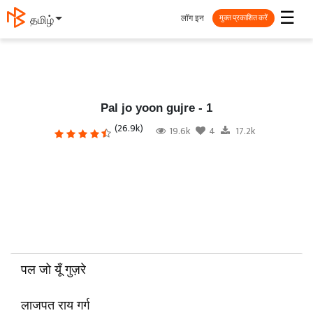
☰
लॉग इन
தமிழ்
मुक्त प्रकाशित करें
Pal jo yoon gujre - 1
(26.9k)
19.6k
4
17.2k
पल जो यूँ गुज़रे
लाजपत राय गर्ग