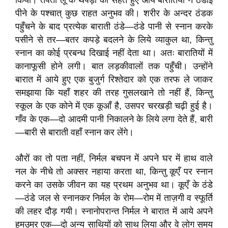
किया। तपती लू के थपेड़ों को सहते हुए आये बारातियों ने ठंडाई
पीने के पश्चात्‌ कुछ राहत अनुभव की। शरीर के अन्दर ठंडक
पहुँचने के बाद प्रत्येक बाराती ठंडे—ठंडे पानी से स्नान करके
पसीने से तर—बतर कपड़े बदलने के लिये व्याकुल था, किन्तु
स्नान का कोई प्रबन्ध दिखाई नहीं देता था। अतः बारातियों में
कानाफूसी होने लगी। बात लड़कीवालों तक पहुँची। उन्होंने
बारात में आये हुए एक बुजुर्ग रिश्तेदार को एक तरफ ले जाकर
समझाया कि यहाँ शहर की तरह गुसलखाने तो नहीं हैं, किन्तु
स्कूल के एक कोने में एक कूआँ है, उसपर चरखड़ी चढ़ी हुई है।
गाँव के एक—दो आदमी पानी निकालने के लिये लगा देते हैं, बारी
—बारी से बाराती वहाँ स्नान कर लेंगे।
औरों का तो पता नहीं, निर्मल बचपन में अपने घर में हाथ वाले
नल के नीचे तो अक्सर नहाया करता था, किन्तु कूएँ पर स्नान
करने का उसके जीवन का यह प्रथम अनुभव था। कूएँ के ठंडे
—ठंडे जल से स्नानकर निर्मल के रोम—रोम में ताज़गी व स्फूर्ति
की लहर दौड़ गयी। स्नानोपरान्त निर्मल ने बारात में आये अपने
हमउम्र एक—दो अन्य साथियों को साथ लिया और वे लोग समय