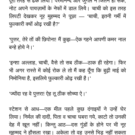
पूरी तरह से ढँक लिया। परमानन्द और जुगल ने जितने हो सके,
नोट अपने पायज़ामों के नेफों में डाल लियेे। चाची को इस तरह
लिपटी देखकर नूर मुहम्मद ने पूछा — ‘चाची, इतनी गर्मी में
फुल्कारी क्यों ओढ़ रखी है?'
‘पुत्तर, तेरे तों की छिपोना! मैं कुझ—ऐक गहने आपणी कमर नाल
बन्हे होये ने।'
‘इन्शा अल्लाह, चाची, वैसे तो सब ठीक—ठाक ही रहेगा। फिर
भी अगर रास्ते में कोई रोक ले तो मैं कह दूँगा कि बुढ़ी माई को
निमोनिया है, इसलिये फुल्कारी ओढ़ रखी है।'
‘ज्योंदा रह वे पुत्तरा! ऐह तू ठीक सोच्या ऐ।'
स्टेशन से आध—एक मील पहले कुछ दंगाइयों ने उन्हें घेर
लिया। निर्मल की दादी, पिता व चाचा घबरा गये, काटो तो उनकी
देह में खून नहीं। किन्तु आठ—दस गुंडों के होने पर भी नूर
मुहम्मद ने हौसला रखा। अकेला तो वह उनसे भिड़ नहीं सकता