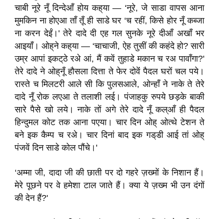
चाबी नूरे नूँ दिन्देआँ होय कह्‌या — ‘नूरे, जे साडा वापस आना
मुमकिन ना होएआ ताँ तूँ ही साडे घर ‘च रहीं, किसे होर नूँ कब्जा
ना करन देईं।' तेरे दादे दी एह गल सुनके नूरे दीआँ अखाँ भर
आइयाँ। ओह्‌ने कह्‌या — ‘चाचाजी, ऐह तुसीं की कहंदे हो? सारी
उम्र आपां इकट्‌ठे रअे आं, मैं कवें तुहाडे मकान च रअ पावाँगा?'
तेरे दादे ने ओह्‌नूँ हौसला दित्ता ते फेर दोवेंं पैदल घरों चल पये।
रास्ते च मिलटरी आले सी कि पुलसआले, ओन्हाँ ने नाके ते तेरे
दादे नूँ रोक लएआ ते तलाशी लई। पंजाहकु रुपये छड़के बाकी
सारे पैसे खो लये। नाके तों अगे तेरे दादे नूँ कल्आँ ही पैदल
हिन्दुमल कोट तक आना पएया। चार दिन ओह्‌ ओत्थे टेशन ते
बने इक कैम्प च रअे। चार दिनां बाद इक गड्‌डी आई तां ओह्‌
पंजवें दिन साडे कोल पौंचे।'
‘अम्मा जी, दादा जी की छाती पर दो गहरे ज़ख्मों के निशान हैं।
मेरे पूछने पर वे हमेशा टाल जाते हैं। क्या ये ज़ख्म भी उन दंगों
की देन हैं?'