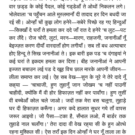
वार छड्‌ड के कोई पैदल, कोई गड्‌डेआँ ते ओथों निकलन लगे।
भोलेवाला ‘च पहुँचन आले मुस्लमानाँ दी तादाद हर दिन बधदी जा
रई सी। ओन्हाँ चों कुझ लोग हनेरे—सबेरे पिच्छे रह गए हिन्दुआँ
—सिक्खाँ दे घराँ ते हमला कर ददे जाँ रात दे हनेरे ‘च लुट—पट
कर लैंदेे। रोज चोरी, लुटां, मरन—मारण, राहजनी, जनानीआँ नूँ
बेइज्ज़त करण दीयाँ वारदाताँ होण लगीयाँ। सब तों बध अत्याचार
होए हिन्दू ते सिख जनानीआं ते। इक बारी इक पड ‘च दंगाइयां ने
कई घरां ते इकदम हमला कर दित्ता। बीह जनानीआं ने आपनी
इज्जत बचाउन लई पड दे खूह विच छाल मारके आपनी जीवन—
लीला समाप्त कर लई। ऐह सब वेख—सुन के नूरे ने तेरे दादे नूँ
कह्‌या — ‘चाचाजी, हुण तुहानुँ जान जोखम ‘च नहीं पाउनीं
चाहीदी, क्योंकि मैं वी होर हिफाज़त नहीं कर पावाँगा। हुण तुसीं
वी बच्चेआँ कोल चले जाओ। जदों तक मेरा बस चलूगा, तुहाड़े
घर दी हिफाज़त करूँगा। अगर कदे हालात सुधर गये ताँ वापस
जरूर आइयो। जो पैसा—टका है, सँभाल लओ, मैं बार्डर तक
तुहाडे नाल चलाँगा।' तेरा दादा वी वेख रह्‌या सी के हुन ओत्थे
रहना मुश्किल सी। ऐस तराँ इक दिन ओन्हाँ ने घर नूँ ताला ला के