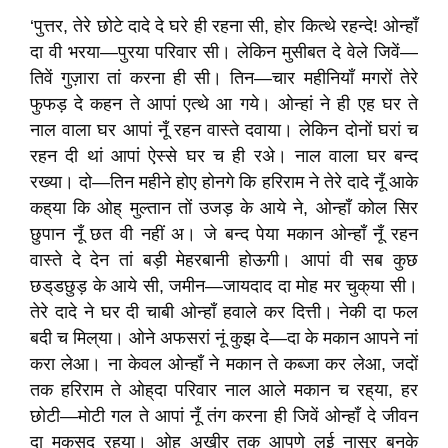
‘पुत्तर, तेरे छोटे दादे दे घरे ही रहना सी, होर कित्थे रहन्दे! ओन्हाँ
दा वी भरया—पुरया परिवार सी। लेकिन मुसीबत दे वेले जिवें—
तिवें गुज़ारा तां करना ही सी। तिन—चार महीनियाँ मगरों तेरे
फुफड़ दे कहन ते आपां एत्थे आ गये। ओन्हां ने ही एह घर ते
नाल वाला घर आपां नूँ रहन वास्ते दवाया। लेकिन दोनाें घरां च
रहन दी थां आपां ऐस्से घर च ही रअे। नाल वाला घर बन्द
रख्या। दो—तिन महीने होए होनगे कि हरिराम ने तेरे दादे नूँ आके
कह्‌या कि ओह्‌ मुल्तान तों उजड़ के आये ने, ओन्हाँ कोल सिर
छुपान नूँ छत वी नहीं अ। जे बन्द पेया मकान ओन्हाँ नूँ रहन
वास्ते दे देन तां बड़ी मेहरबानी होऊगी। आपां वी सब कुछ
छड्‌डछुड़ के आये सी, जमीन—जायदाद दा मोह मर चुक्‌या सी।
तेरे दादे ने घर दी चाबी ओन्हाँ हवाले कर दित्ती। नेकी दा फल
बदी च मिल्‌या। ओने अफसरां नूं कुझ दे—दा के मकान आपने नां
करा लेआ। ना केवल ओन्हाँ ने मकान ते कब्जा कर लेआ, जदों
तक हरिराम ते ओह्‌दा परिवार नाल आले मकान च रह्‌या, हर
छोटी—मोटी गल ते आपां नूँ तंग करना ही जिवें ओन्हाँ दे जीवन
दा मकसद रह्‌या। ओह्‌ अखीर तक आपणे लई नासूर बनके