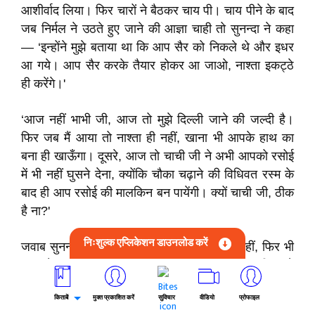
आशीर्वाद लिया। फिर चारों ने बैठकर चाय पी। चाय पीने के बाद
जब निर्मल ने उठते हुए जाने की आज्ञा चाही तो सुनन्दा ने कहा
— ‘इन्होंने मुझे बताया था कि आप सैर को निकले थे और इधर
आ गये। आप सैर करके तैयार होकर आ जाओ, नाश्ता इकट्ठे
ही करेंगे।'
‘आज नहीं भाभी जी, आज तो मुझे दिल्ली जाने की जल्दी है।
फिर जब मैं आया तो नाश्ता ही नहीं, खाना भी आपके हाथ का
बना ही खाऊँगा। दूसरे, आज तो चाची जी ने अभी आपको रसोई
में भी नहीं घुसने देना, क्योंकि चौका चढ़ाने की विधिवत रस्म के
बाद ही आप रसोई की मालकिन बन पायेंगी। क्यों चाची जी, ठीक
है ना?'
निःशुल्क एप्लिकेशन डाउनलोड करें
जवाब सुनन्दा ने दिया — ‘भाई साहब, विवाह हुआ नहीं, फिर भी
आप तो घर—गृहस्थी के रस्मो—रिवाज़ की पूरी जानकारी रखते
हो।'
किताबें
मुक्त प्रकाशित करें
सुविचार
वीडियो
प्रोफाइल