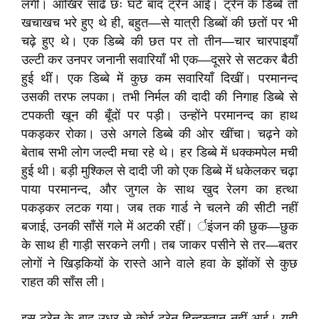
लगीं। आखिर साढे छः घंटे बाद ट्रेन आई। ट्रेन के डिब्बे तो
खचाखच भरे हुए थे ही, बहुत—से यात्री डिब्बों की छतों पर भी
चढ़े हुए थे। एक डिब्बे की छत पर तो तीन—चार चारपाइयाँ
उल्टी कर उनपर जनानी सवारियाँ भी एक—दूसरे से सटकर बैठी
हुई थीं। एक डिब्बे में कुछ कम सवारियाँ दिखीं। परमानन्द
उसकी तरफ लपका। तभी निर्मल की दादी की निगाह डिब्बे से
टपकती खून की बूँदों पर पड़ी। उन्होंने परमानन्द का हाथ
पकड़कर रोका। उसे अगले डिब्बे की ओर खींचा। चढ़ने को
बेताब सभी लोग जल्दी मचा रहे थे। हर डिब्बे में धक्कमपेल मची
हुई थी। बड़ी मुश्किल से दादी जी को एक डिब्बे में धकेलकर चढ़ा
पाया परमानन्द, और जुगल के साथ खुद रेलग का हत्था
पकड़कर लटक गया। जब तक गार्ड ने चलने की सीटी नहीं
बजाई, उनकी साँसें गले में अटकी रहीं। र्इंजन की छुक—छुक
के साथ ही गाड़ी सरकने लगी। तब जाकर पसीने से तर—बतर
लोगों ने खिड़कियों के रास्ते आने वाले हवा के झोंकों से कुछ
राहत की साँस ली।
इस ट्रेन के बाद उधर से कोई ट्रेन हिन्दुस्तान नहीं आई। यही