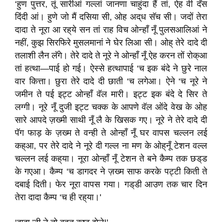
‘हुण पुत्तर, तूं सारीआं गल्लां जानणा चाहुंदा हैं तां, ऐह वी दॅस
दिंदी आं। हुणे जो मैं दसिया सी, ओह अद्‌ध सॅच सी। जदों तेरा
दादा ते नूरा आ रह्‌ये सन तां राह विच ओन्हाँ नूँ पुलसआलिआं ने
नहीं, कुझ सिरफिरे मुसलमानां ने घेर लिआ सी। ओह्‌ तेरे दादे दी
तलाशी लैन लॅगे। तेरे दादे ते नूरे ने ओन्हाँ नूँ ऐह करन तों रोक्‌आ
तां हत्था—पाई हो गई। ऐस्से हत्थापाई ‘च इक बंदे ने छुरे नाल
वार कित्ता। छुरा तेरे दादे दी छाती ‘च लगेआ। ऐने ‘च नूरे ने
जमीन ते पई इट्ट ओन्हाँ वॅल मारी। इट्ट इक बंदे दे सिर ते
लग्गी। नूरे नूँ दुजी इट्ट चक्क के आपणे वॅल ओंदे वेख के ओह
सारे आपदे ज़ख्मी साथी नूँ लै के खिसक गए। नूरे ने तेरे दादे दी
पॅग फाड़ के ज़ख्म ते वन्ही ते ओन्हाँ नूँ घर वापस चल्लन लई
कह्‌आ, पर तेरे दादे ने नूरे दी गल्ल ना मण के ओह्‌नूँ टेशन वल्ल
चल्लन लई कह्‌या। नूरा ओन्हाँ नूँ टेशन ते बने कैम्प तक छड्‌ड
के गएआ। कैम्प ‘च डागदर ने ज़ख्म साफ करके पट्टी किती ते
दबाई दिती। फेर नूरा वापस गया। गड्‌डी आउण तक चार दिन
तेरा दादा कैम्प ‘च ही रह्‌या।'