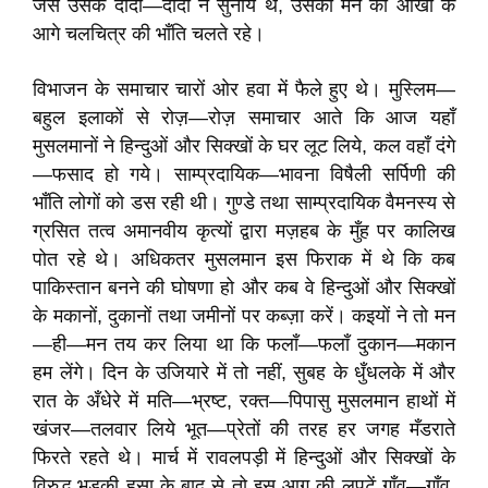
जैसे उसके दादा—दादी ने सुनाये थे, उसकी मन की आँखों के
आगे चलचित्र की भाँति चलते रहे।
विभाजन के समाचार चारों ओर हवा में फैले हुए थे। मुस्लिम—
बहुल इलाकों से रोज़—रोज़ समाचार आते कि आज यहाँ
मुसलमानों ने हिन्दुओं और सिक्खों के घर लूट लिये, कल वहाँ दंगे
—फसाद हो गये। साम्प्रदायिक—भावना विषैली सर्पिणी की
भाँति लोगों को डस रही थी। गुण्डे तथा साम्प्रदायिक वैमनस्य से
ग्रसित तत्व अमानवीय कृत्यों द्वारा मज़हब के मुँह पर कालिख
पोत रहे थे। अधिकतर मुसलमान इस फिराक में थे कि कब
पाकिस्तान बनने की घोषणा हो और कब वे हिन्दुओं और सिक्खों
के मकानों, दुकानों तथा जमीनों पर कब्ज़ा करें। कइयों ने तो मन
—ही—मन तय कर लिया था कि फलाँ—फलाँ दुकान—मकान
हम लेंगे। दिन के उजियारे में तो नहीं, सुबह के धुँधलके में और
रात के अँधेरे में मति—भ्रष्ट, रक्त—पिपासु मुसलमान हाथों में
खंजर—तलवार लिये भूत—प्रेतों की तरह हर जगह मँडराते
फिरते रहते थे। मार्च में रावलपड़ी में हिन्दुओं और सिक्खों के
विरुद्ध भड़की हसा के बाद से तो इस आग की लपटें गाँव—गाँव,