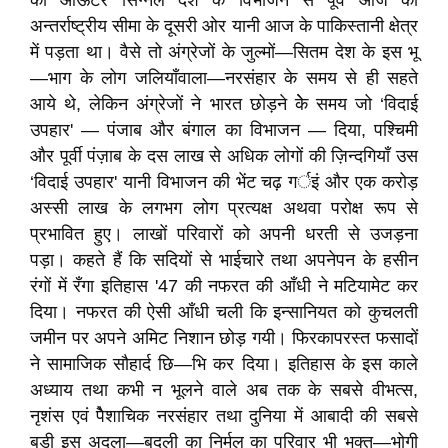
का आऊटर सिग्नल देश के विभाजन से पूर्व आज की
अन्तर्राष्ट्रीय सीमा के दूसरी ओर यानी आज के पाकिस्तानी क्षेत्र
में पड़ता था। वैसे तो अंग्रेजों के जुल्मों—सितम देश के इस भू
—भाग के लोग जलियाँवाला—नरसंहार के समय से ही सहते
आये थे, लेकिन अंग्रेजों ने भारत छोड़ने केे समय जो ‘विदाई
उपहार' — पंजाब और बंगाल का विभाजन — दिया, पश्चिमी
और पूर्वी पंज़ाब के दस लाख से अधिक लोगों की ज़िन्दगियाँ उस
‘विदाई उपहार' यानी विभाजन की भेंट चढ़ गर्इं और एक करोड़
अस्सी लाख के लगभग लोग प्रत्यक्ष अथवा परोक्ष रूप से
प्रभावित हुए। लाखों परिवारों को अपनी धरती से उजड़ना
पड़ा। कहते हैं कि सदियों से भाईचारे तथा अपनेपन के हसीन
रंगों में रँगा इतिहास '47 की नफरत की आँधी ने मटियामेट कर
दिया। नफरत की ऐसी आँधी चली कि इन्सानियत को कुचलती
जमीन पर अपने अमिट निशान छोड़ गयी। फिरकापरस्त फसादों
ने सामाजिक सौहार्द छि—भि कर दिया। इतिहास के इस काले
अध्याय तथा कभी न भूलने वाले अब तक के सबसे वीभत्स,
नृशंस एवं पैेशाचिक नरसंहार तथा दुनिया में आबादी की सबसे
बड़ी इस अदला—बदली का निर्मल का परिवार भी भुक्त—भोगी