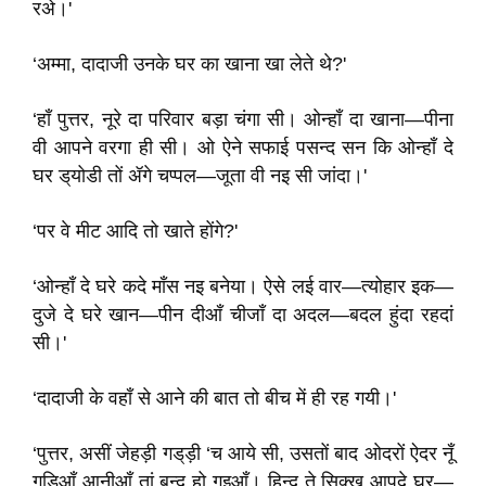
रअे।'
‘अम्मा, दादाजी उनके घर का खाना खा लेते थे?'
‘हाँ पुत्तर, नूरे दा परिवार बड़ा चंगा सी। ओन्हाँ दा खाना—पीना
वी आपने वरगा ही सी। ओ ऐने सफाई पसन्द सन कि ओन्हाँ दे
घर ड्‌योडी तों ॲगे चप्पल—जूता वी नइ सी जांदा।'
‘पर वे मीट आदि तो खाते होंगे?'
‘ओन्हाँ दे घरे कदे माँस नइ बनेया। ऐसे लई वार—त्योहार इक—
दुजे दे घरे खान—पीन दीआँ चीजाँ दा अदल—बदल हुंदा रहदां
सी।'
‘दादाजी के वहाँ से आने की बात तो बीच में ही रह गयी।'
‘पुत्तर, असीं जेहड़ी गड्‌ड़ी ‘च आये सी, उसतों बाद ओदरों ऐदर नूँ
गड़िआँ आनीआँ तां बन्द हो गइआँ। हिन्दू ते सिक्ख आपदे घर—