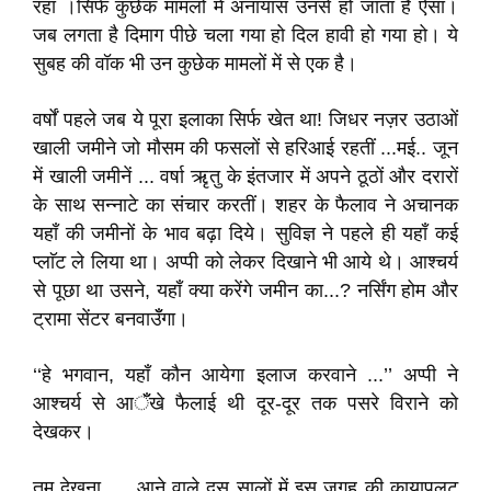
रहा ।सिर्फ कुछेक मामलों में अनायास उनसे हो जाता है ऐसा।
जब लगता है दिमाग पीछे चला गया हो दिल हावी हो गया हो। ये
सुबह की वॉक भी उन कुछेक मामलों में से एक है।
वर्षों पहले जब ये पूरा इलाका सिर्फ खेत था! जिधर नज़र उठाओं
खाली जमीने जो मौसम की फसलों से हरिआई रहतीं ...मई.. जून
में खाली जमीनें ... वर्षा ऋृतु के इंतजार में अपने ठूठों और दरारों
के साथ सन्नाटे का संचार करतीं। शहर के फैलाव ने अचानक
यहाँ की जमीनों के भाव बढ़ा दिये। सुविज्ञ ने पहले ही यहाँ कई
प्लाॅट ले लिया था। अप्पी को लेकर दिखाने भी आये थे। आश्चर्य
से पूछा था उसने, यहाँ क्या करेंगे जमीन का...? नर्सिंग होम और
ट्रामा सेंटर बनवाउॅँगा।
‘‘हे भगवान, यहाँ कौन आयेगा इलाज करवाने ...’’ अप्पी ने
आश्चर्य से आॅँखे फैलाई थी दूर-दूर तक पसरे विराने को
देखकर।
तुम देखना .... आने वाले दस सालों में इस जगह की कायापलट