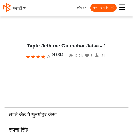
☰
लॉग इन
தமிழ்
मुक्त प्रकाशित करें
Tapte Jeth me Gulmohar Jaisa - 1
(43.3k)
12.7k
5
8k
तपते जेठ मे गुलमोहर जैसा
सपना सिंह