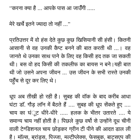
‘‘करना क्या है ... आपके पास आ जाउॅंँगी .....
मेरे खर्चे इतने ज्यादा तो नहीं ...’’
प्रतिउत्तर में वो हंस देते कुछ कुछ खिसियानी सी हंसी। कितनी
आसानी से वह उनकी कैप्ट बनने की बात करती थी ...। वह
जानते थे उनका साथ पाने के लिए वह किसी हद तक जा सकती
थी। बस वो हद किसी की तकलीफ का बायस न बने।यही बात
थी जो उसने अपना जीवन ... उस जीवन के सभी रास्ते उनकी
पहुॅँच से दूर कर लिए थे।
धूप अब तीखी हो रही है। सुबह की वॉक के बाद करीब आधा
घंटा डाॅ. गौड़ लाॅन में बैठते हैं .... सुबह की धूप सेंकते हुए ....
चाय का घंूट धीरे-धीरे ..... हलक के भीतर उतारते .... ये
समान्य चाय नहीं होती है। पिछले कुछ वर्षो से उन्होंने दूध चीनी
वाली टेªडिशनल चाय छोड़कर ग्रीन टी पीने की आदत डाल ली
है। माॅल्स, ब्रांड्स, पिज्जा, मल्टीप्लेक्स, फेसबुक, बाट्सएप की