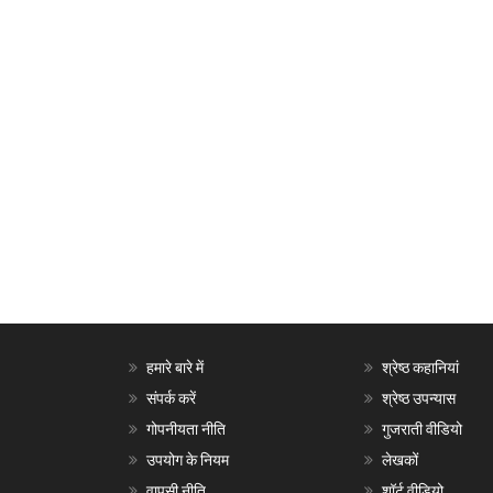
हमारे बारे में
श्रेष्ठ कहानियां
संपर्क करें
श्रेष्ठ उपन्यास
गोपनीयता नीति
गुजराती वीडियो
उपयोग के नियम
लेखकों
वापसी नीति
शॉर्ट वीडियो