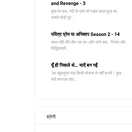
and Revenge - 3
कुछ देर बाद, नदी के पास जो पड़ाव डाला हुआ था,
उससे थोड़ी दूर...
पवित्र प्रेम या अभिशाप Season 2 - 14
समय धीरे-धीरे बीत रहा था।और जाने कब...रितांश और
सिद्धिदात्री...
यूँ ही निकले थे… यादें बन गईं
“हर खूबसूरत याद किसी योजना से नहीं बनती। कुछ
यादें बस एक छोट...
श्रेणी