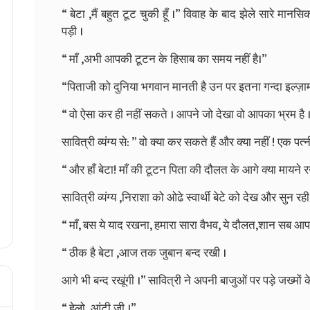
“
बेटा
,
मैं
बहुत
टूट
चुकी
हूँ
।
”
विवाह
के
बाद
झेले
सारे
मानसि
पड़ी
।
“
माँ
,
अभी
आपकी
टूटन
के
हिसाब
का
समय
नहीं
है।
”
“
पिताजी
को
दुनिया
भगवान
मानती
है
उन
पर
इतना
गन्दा
इल्ज़ा
“
वो
ऐसा
कर
ही
नहीं
सकते
।
आपने
जो
देखा
वो
आपका
भ्रम
है
सावित्री
व्यंग्य
से
: ”
वो
क्या
कर
सकते
हैं
और
क्या
नहीं
!
एक
पत्न
“
और
हाँ
बेटा
!
माँ
की
टूटन
पिता
की
दौलत
के
आगे
क्या
मायने
र
सावित्री
व्यंग्य
,
निराशा
को
ओढे
स्वार्थी
बेटे
को
देख
और
सुन
रही
“
माँ
,
बस
ये
याद
रखना
,
हमारा
सारा
वैभव
,
ये
दौलत
,
शान
सब
आप
“
ठीक
है
बेटा
,
आज
तक
जुबान
बन्द
रखी
।
आगे
भी
बन्द
रखूंगी
।
”
सावित्री
ने
अपनी
बाजुओं
पर
पड़े
जख्मों
क
“
हेलो
,
आंटी
जी
।
”