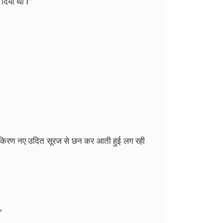
दिया
था
।
”
किरण
नए
उदित
सूरज
से
छन
कर
आती
हुई
लग
रही
”