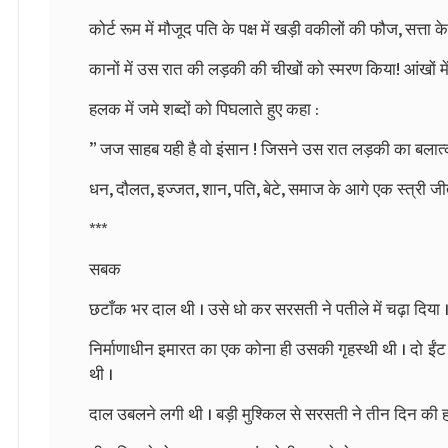
कोर्ट
रूम
में
मौजूद
पति
के
पक्ष
में
खड़ी
वकीलों
की
फौज
,
सत्ता
के
कानों
में
उस
रात
की
लड़की
की
चीखों
को
स्मरण
किया
!
आंखों
मे
हलक
में
जमे
शब्दों
को
पिघलाते
हुए
कहा
:
”
जज
साहब
यही
है
वो
इंसान
!
जिसने
उस
रात
लड़की
का
बलात
धन
,
दौलत
,
इज्जत
,
शान
,
पति
,
बेटे
,
समाज
के
आगे
एक
स्त्री
जी
***
सबक
छटाँक
भर
दाल
थी
।
उसे
धो
कर
सरसती
ने
पतीले
में
चढ़ा
दिया
निर्माणाधीन
इमारत
का
एक
कोना
ही
उसकी
गृहस्थी
थी
।
दो
ईंट
थी
।
दाल
उबलने
लगी
थी
।
बड़ी
मुश्किल
से
सरसती
ने
तीन
दिन
की