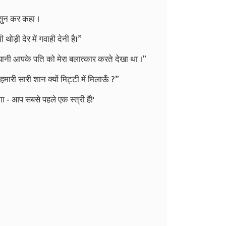
सुन
कर
कहा
।
ी
थोड़ी
देर
में
गवाही
देनी
है।
”
यानी
आपके
पति
को
मेरा
बलात्कार
करते
देखा
था
।
”
हमारी
सारी
शान
क्यों
मिट्टी
में
मिलाऊँ
?”
गा
-
आप
सबसे
पहले
एक
स्त्री
हैं
!'