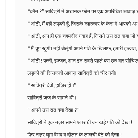
“
कौन
?”
सावित्री
ने
अचानक
फोन
पर
एक
अपरिचित
आवाज़
“
आंटी
,
मैं
वही
लड़की
हूँ
,
जिसके
ब्लात्कार
के
केस
में
आपको
अभ
“
आंटी
,
आप
ही
एक
चश्मदीद
गवाह
हैं
,
जिसने
उस
रात
बाबा
जी
“
मैं
चुप
रहूंगी।
नही
बोलूंगी
अपने
पति
के
खिलाफ
,
हमारी
इज्जत
,
“
आंटी
!
पत्नी
,
इज्जत
,
शान
इन
सबसे
पहले
बस
एक
बार
सोचिए
लड़की
की
सिसकती
आवाज़
सावित्री
को
चीर
गयी।
“
सावित्री
देवी
,
हाज़िर
हों
।
”
सावित्री
जज
के
सामने
थी
।
“
आपने
उस
रात
क्या
देखा
?”
सावित्री
ने
एक
नज़र
सामने
अपराधी
बन
खड़े
पति
को
देखा
!
फिर
नज़र
घूमा
वैभव
व
दौलत
के
लालची
बेटे
को
देखा
!