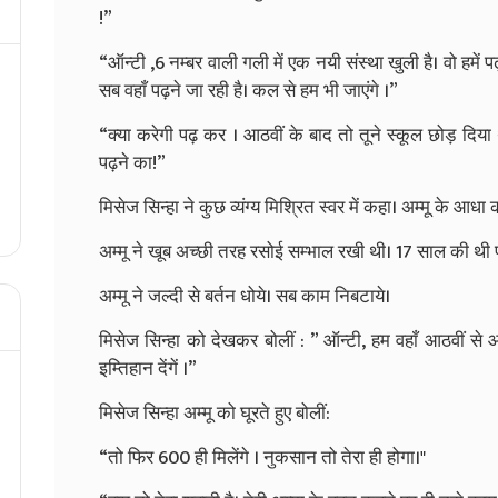
!”
“
ऑन्टी
,6
नम्बर
वाली
गली
में
एक
नयी
संस्था
खुली
है।
वो
हमें
पढ़
सब
वहाँ
पढ़ने
जा
रही
है।
कल
से
हम
भी
जाएंगे
।
”
“
क्या
करेगी
पढ़
कर
।
आठवीं
के
बाद
तो
तूने
स्कूल
छोड़
दिया
पढ़ने
का
!”
मिसेज
सिन्हा
ने
कुछ
व्यंग्य
मिश्रित
स्वर
में
कहा।
अम्मू
के
आधा
अम्मू
ने
खूब
अच्छी
तरह
रसोई
सम्भाल
रखी
थी।
17
साल
की
थी
अम्मू
ने
जल्दी
से
बर्तन
धोये।
सब
काम
निबटाये।
मिसेज
सिन्हा
को
देखकर
बोलीं
: ”
ऑन्टी
,
हम
वहाँ
आठवीं
से
आ
इम्तिहान
देंगें
।
”
मिसेज
सिन्हा
अम्मू
को
घूरते
हुए
बोलीं
:
“
तो
फिर
600
ही
मिलेंगे
।
नुकसान
तो
तेरा
ही
होगा।
"