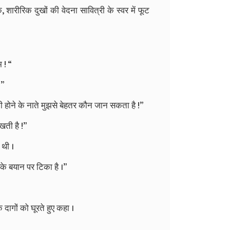
क
,
शारीरिक
दुखों
की
वेदना
सावित्री
के
स्वर
में
फूट
म
! “
।
”
ी
होने
के
नाते
मुझसे
बेहतर
कौन
जान
सकता
है
!”
खती
है
!”
थी
।
के
बयान
पर
टिका
है
।
”
े
दागों
को
घूरते
हुए
कहा
।