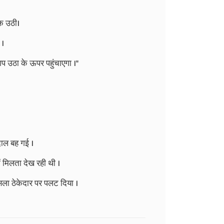
क
उठी।
।
ाप
उठा
के
ऊपर
पहुंचाएगा
।
"
दाल
बह
गई
।
ं
मिलता
देख
रही
थी
।
सला
ठेकेदार
पर
पलट
दिया
।