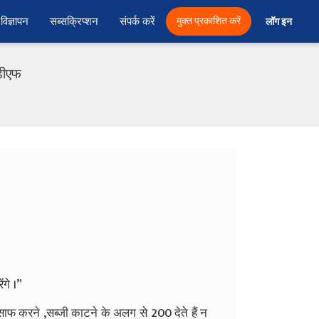
विज्ञापन
सब्सक्रिप्शन
संपर्क करें
मुक्त प्रकाशित करें
लॉग इन 
ीडीएफ
ंगे
।
”
साफ
करने
,
सब्जी
काटने
के
अलग
से
200
देते
हैं
न