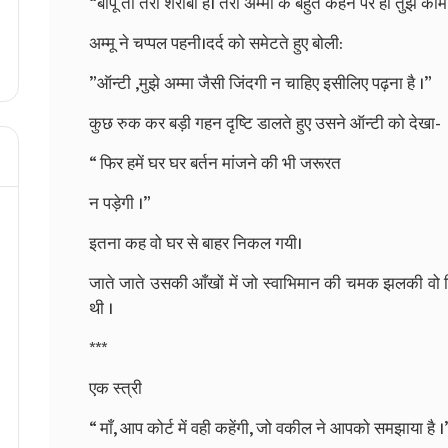
“
बापू
तो
तेरा
शराबी
है।
तेरी
अम्मा
के
बहुत
कहने
पर
ही
तुझे
काम
अम्मू
ने
चप्पल
पहनी।दर्द
को
समेटते
हुए
बोली
:
”
ऑन्टी
,
मुझे
अम्मा
जैसी
जिंदगी
न
चाहिए
इसीलिए
पढ़ना
है
।
”
कुछ
रुक
कर
बड़ी
गहन
दृष्टि
डालते
हुए
उसने
ऑन्टी
को
देखा
-
“
फिर
हमें
घर
घर
बर्तन
मांजने
की
भी
जरूरत
न
पड़ेगी
।
”
इतना
कह
वो
घर
से
बाहर
निकल
गयी।
जाते
जाते
उसकी
आँखों
में
जो
स्वाभिमान
की
चमक
झलकी
वो
थी
।
***
एक
स्त्री
“
माँ
,
आप
कोर्ट
में
वही
कहेंगी
,
जो
वकील
ने
आपको
समझाया
है
।