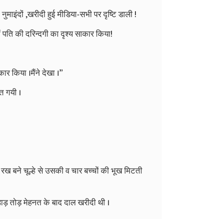
नुमाइंदों
,
खरीदी
हुई
मीडिया
-
सभी
पर
दृष्टि
डाली
!
ं
पति
की
दरिन्दगी
का
दृश्य
साकार
किया
!
्कार
किया
।मैंने
देखा
।
”
त
गयी
।
।
रख
बने
चूल्हे
से
उसकी
व
चार
बच्चों
की
भूख
मिटती
हाड़
तोड़
मेहनत
के
बाद
दाल
खरीदी
थी
।