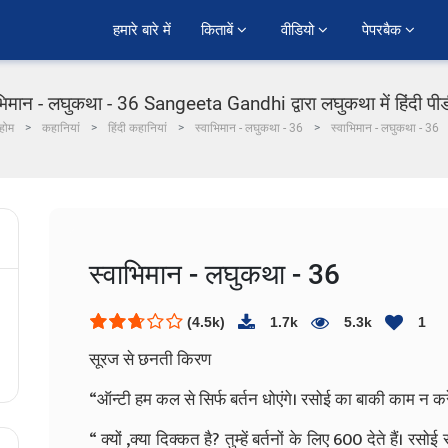
हमारे बारे में
किताबें 
वीडियो 
पेपरबैक 
भिमान - लघुकथा - 36 Sangeeta Gandhi द्वारा लघुकथा में हिंदी प
होम
कहानियां
हिंदी कहानियां
स्वाभिमान - लघुकथा - 36
स्वाभिमान - लघुकथा - 36
स्वाभिमान - लघुकथा - 36
(4.5k)
1.7k
5.3k
1
सूरज
से
छनती
किरण
“
ऑन्टी
हम
कल
से
सिर्फ
बर्तन
धोएंगे।
रसोई
का
बाकी
काम
न
करे
“
क्यों
,
क्या
दिक्कत
है
?
तुम्हें
बर्तनों
के
लिए
600
देते
हैं।
रसोई