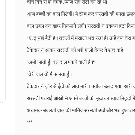
तीन
दिन
से
वो
नमक
,
प्याज
संग
रोटी
खा
रहे
थे।
आज
बच्चों
को
दाल
मिलेगी।
ये
सोच
कर
सरसती
की
ममता
छल
दाल
उबल
कर
बाहर
निकलने
लगी।
सरसती
ने
ढक्कन
हटा
दिया
"
ए
,
तू
यहां
बैठी
है
।
तसलों
में
मसाला
भरा
रखा
है।
उन्हें
क्या
तेरा
ब
ठेकेदार
ने
आकर
सरसती
को
भद्दी
गाली
देकर
ये
शब्द
कहे
।
"
अभी
जाती
हूँ।
बस
दाल
पकने
वाली
है
।
"
"
तेरी
दाल
तो
मैं
पकाता
हूँ
।
"
ठेकेदार
ने
ज़ोर
से
ईंटों
को
लात
मारी
।
पतीला
उलट
गया।
सारी
सरसती
पथराई
आंखों
से
अपने
बच्चों
की
भूख
का
स्वाद
मिट्टी
मे
अचानक
उबलती
दाल
की
मानिंद
सरसती
उठी
और
भरा
हुआ
त
***