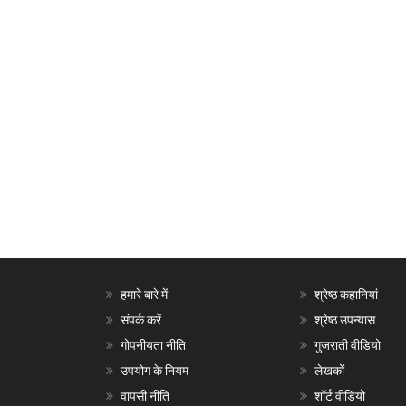
हमारे बारे में
श्रेष्ठ कहानियां
संपर्क करें
श्रेष्ठ उपन्यास
गोपनीयता नीति
गुजराती वीडियो
उपयोग के नियम
लेखकों
वापसी नीति
शॉर्ट वीडियो