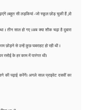
ाएंगे
।बहुत
सी
लड़कियां
-
जो
स्कूल
छोड़
चुकी
हैं
,
वो
था
।
तीन
साल
हो
गए
।अब
क्या
शौक
चढ़ा
है
दुबारा
काम
छोड़ने
से
उन्हें
कुछ
घबराहट
हो
रही
थी
।
पर
रसोई
के
हर
काम
में
पारंगत
थी।
गे
की
पढ़ाई
करेंगें।
अगले
साल
प्राइवेट
दसवीं
का