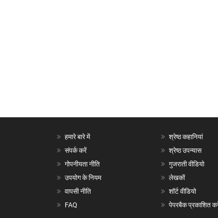
हमारे बारे में
श्रेष्ठ कहानियां
संपर्क करें
श्रेष्ठ उपन्यास
गोपनीयता नीति
गुजराती वीडियो
उपयोग के नियम
लेखकों
वापसी नीति
शॉर्ट वीडियो
FAQ
पेपरबैक प्रकाशित करे