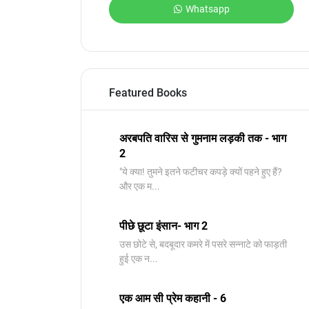
Whatsapp
Featured Books
अरबपति वारिस से गुमनाम लड़की तक - भाग
2
"ये क्या! तुमने इतने फटीचर कपड़े क्यों पहने हुए हैं?
और एक म...
पीछे छूटा इंसान- भाग 2
उस छोटे से, बदबूदार कमरे में पसरे सन्नाटे को फाड़ती
हुई एक न...
एक आम सी प्रेम कहानी - 6