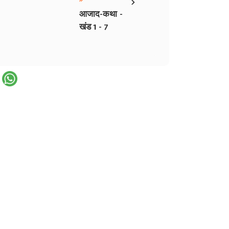
›
आजाद-कथा -
खंड 1 - 7