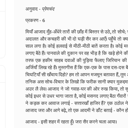
अनुवाद -
प्रेमचंद
प्रकरण - 6
मियाँ आजाद मुँह-अँधेरे तारों की छाँह में बिस्तर से उठे, तो स
अदालत और कचहरी की भी दो घड़ी सैर कर आएँ। पहुँचे तो क्या दे
साल लगा है। कोई हलवाई से मीठी-मीठी बातें करता है। कोई मद
लगाए बैठे हैं। पानवाले की दुकान पर वह भीड़ है कि खड़े होने 
तरफ एक हकीम साहब दवाओं की पुड़िया फैलाए जिरियान की दवा बे
अर्जियाँ लिख रहे हैं। मुस्तगीस हैं कि एक-एक के पास दस-दस बैठ
चिघटियाँ सी खँचाय दिहो? हम तो आपन मजमून बतावत हैं, तुम 
तनिक अस सोच-विचार के लिखो कि फरीक सानी क्यार मुकद्दमा 
अउर लै लेव। आजाद ने जो गवाह-घर की ओर रुख किया, तो स
कोई इधर से उधर भागा जाता है, कोई मसनद लगाए बैठा गँवारों 
ने कड़क कर आवाज लगाई - सत्तारखाँ हाजिर हैं? एक ठठोल ने क
आजाद जरा और आगे बढ़े, तो एक आदमी ने डाँट बताई - कौन हो?
आजाद - इसी शहर में रहता हूँ। जरा सैर करने चला आया।