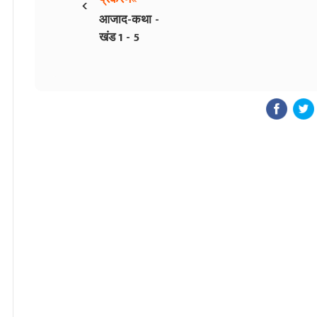
‹
आजाद-कथा -
खंड 1 - 5