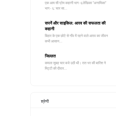
​एक आम सी प्रेम कहानी भाग -६लेखिका "अनामिका"
भाग - ६: चार सा...
सपनें और साइकिल: आरव की सफलता की
कहानी
बिहार के एक छोटे से गाँव में रहने वाले आरव का जीवन
कभी आसान...
जिल्लत
कमला सुबह चार बजे उठी थी। रात भर की बारिश ने
मिट्टी की दीवार...
श्रेणी