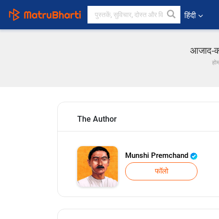
हिंदी
आजाद-कथ
हो
The Author
Munshi Premchand
फॉलो