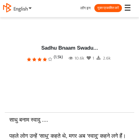
☰
लॉग इन
English
मुक्त प्रकाशित करें
Sadhu Bnaam Swadu...
(1.5k)
10.6k
1
2.6k
साधु बनाम स्वादु ....
पहले लोग उन्हें 'साधु' कहते थे, मगर अब 'स्वादु' कहने लगे हैं।