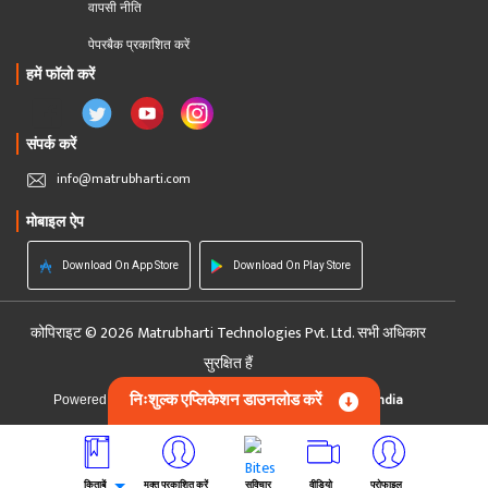
वापसी नीति
पेपरबैक प्रकाशित करें
हमें फॉलो करें
संपर्क करें
info@matrubharti.com
मोबाइल ऐप
Download On App Store
Download On Play Store
कोपिराइट © 2026 Matrubharti Technologies Pvt. Ltd. सभी अधिकार
सुरक्षित हैं
निःशुल्क एप्लिकेशन डाउनलोड करें
Custom Software Development Company India
Powered by :
किताबें
मुक्त प्रकाशित करें
सुविचार
वीडियो
प्रोफाइल