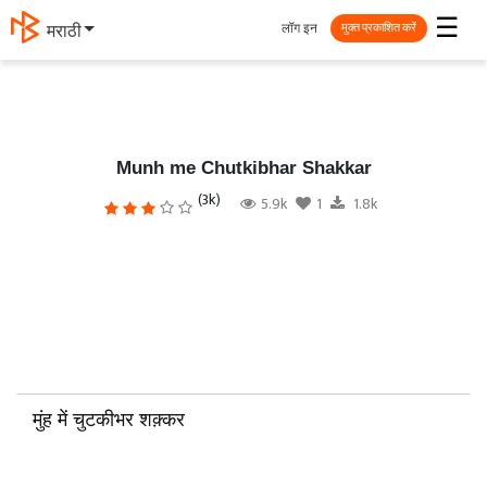
☰
लॉग इन
मराठी
मुक्त प्रकाशित करें
Munh me Chutkibhar Shakkar
(3k)
5.9k
1
1.8k
मुंह में चुटकीभर शक़्कर