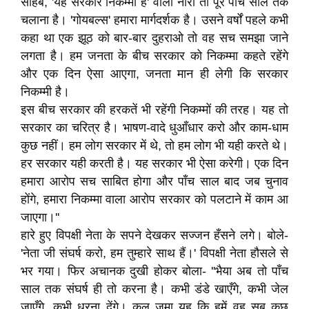
साहब, 'यह सरकार निकम्मी है' वाला नारा तो पूरे पाँच साल तक
चलाना है। 'गोयबल्स' हमारा मार्गदर्शक है। उसने वर्षों पहले कभी
कहा था एक झूठ को बार-बार दुहराओ तो वह सच समझा जाने
लगता है। हम जनता के बीच सरकार को निकम्मा कहते रहेंगे
और एक दिन ऐसा आएगा, जनता मान ही लेगी कि सरकार
निकम्मी है।
इस बीच सरकार की हरकतें भी रहेंगी निकम्मों की तरह। यह तो
सरकार का चरित्र है। भाषण-वादे धुआँधार करो और काम-धाम
कुछ नहीं। हम लोग सरकार में थे, तो हम लोग भी यही करते थे।
हर सरकार यही करती है। यह सरकार भी ऐसा करेगी। एक दिन
हमारा आरोप सच साबित होगा और पाँच साल बाद जब चुनाव
होंगे, हमारा निकम्मा वाला आरोप सरकार को पलटाने में काम आ
जाएगा।''
हारे हुए विपक्षी नेता के सपने देखकर सज्जन हँसने लगे। बोले-
'नेता जी संघर्ष करो, हम तुम्हारे साथ हैं।' विपक्षी नेता हौसले से
भर गया। फिर अचानक दुखी होकर बोला- ''भैया अब तो पाँच
साल तक संघर्ष ही तो करना है। कभी डंडे खाएँगे, कभी जेल
जाएँगे, कभी धरना देंगे। कुल जमा यह कि हमें वह सब कुछ