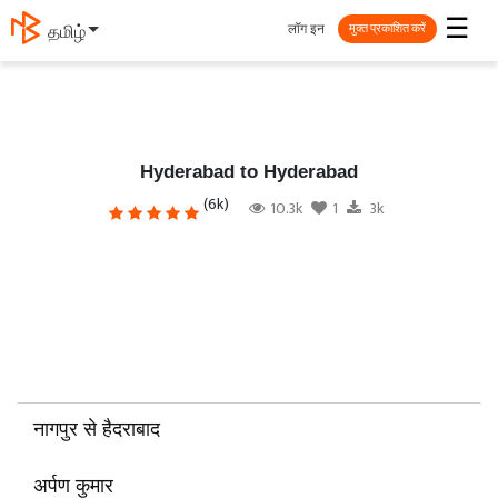
☰
लॉग इन
தமிழ்
मुक्त प्रकाशित करें
Hyderabad to Hyderabad
(6k)
10.3k
1
3k
नागपुर से हैदराबाद
अर्पण कुमार