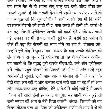
उन्होंने तैयार कर रखा है. जब भी लड़के वाले उसे देखने आते हैं
वह अपने गेट से ही अपना भोंपू चालू कर देती. चीख-चीख कर
उनको सुनाती है कि लड़की देखने से पहले उस प्रोफेसर से तो
जाकर पूछ लो कि तुम लोगों को शादी करने देगा भी कि नहीं.
दरअसल रोशनी की शादी बी.ए. पास करते ही होनी थी. कार्ड भी
बंट गए. रोशनी प्रोफेसर असीम को कार्ड देने उनके घर चली
गई. उनका घर भी दो फलांग की दूरी पर है. प्रोफेसर असीम ने
जैसे ही पढ़ा कि रोशनी का ब्याह होने जा रहा है, बौखला उठे.
उन्होंने इसे गोद में घुमाया था. मां-बाप के बाद उसके कैरियर को
लेकर अगर सचमुच कोई गंभीर था तो वह थे प्रोफेसर असीम.
वह चाहते थे कि पढ़ाई पूरी करके पीएच.डी. करे और प्रोफेसर
बने. सीधा पहुंचे रोशनी के पिताजी की मिल में और उन्हें खूब
खरी-खोटी सुनाई. उसी शाम आकर मां-बाप दोनों को कहा कि
बेटी बोझ लग रही है और उसका खर्च नहीं उठा पा रहे हैं तो आप
लोग साफ-साफ कह दीजिए, मेरे आगे-पीछे कोई नहीं है मैं अपने
जीवन की सारी पूंजी इसपर लगा दूंगा. यह शादी अगर हुई तो
उसी मण्डप की आग से मेरी चिता जलेगी. अंततः पिताजी को वह
रिश्ता तोड़ना पड़ा था. पिता जी प्रोफेसर असीम से उम्र में थे तो