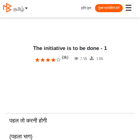
☰
लॉग इन
தமிழ்
मुक्त प्रकाशित करें
The initiative is to be done - 1
(3k)
7.5k
1.8k
पहल तो करनी होगी
(पहला भाग)