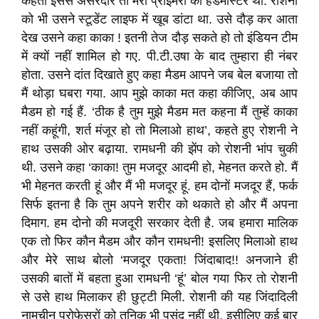
कहता इससे असरदार तो मेरा प्राइमरी का हेडमास्टर था. रोशनी
को भी उसने स्टूडेंट लाइफ में खूब डांटा था. उसे दौड़ कर आता
देख उसने कहा काका ! इतनी तेज दौड़ सकते हो तो इंडियन टीम
में क्यों नहीं शामिल हो गए. पी.टी.उषा के बाद तुम्हारा ही नंबर
होता. उसने दांत दिखाते हुए कहा मैडम आपने जब बेल बजाया तो
मैं थोड़ा घबरा गया. आप मुझे काका मत कहा कीजिए, अब आप
मैडम हो गई हैं. ‘ठीक है तुम मुझे मैडम मत कहना मैं तुम्हें काका
नहीं कहूंगी, शर्त मंजूर हो तो मिलाओ हाथ’, कहते हुए रोशनी ने
हाथ उसकी ओर बढ़ाया. रामधनी की झेंप को रोशनी भांप चुकी
थी. उसने कहा ‘काका! तुम मजदूर आदमी हो, मेहनत करते हो. मैं
भी मेहनत करती हूं और मैं भी मजदूर हूं. हम दोनों मजदूर हैं, फर्क
सिर्फ इतना है कि तुम अपने शरीर को थकाते हो और मैं अपना
दिमाग. हम दोनो की मजदूरी सरकार देती है. जब हमारा मालिक
एक तो फिर कौन मैडम और कौन रामधनी! इसलिए मिलाओ हाथ
और मेरे साथ बोलो ‘मजदूर एकता! जिंदाबाद!! अनजाने ही
उसकी बातों में बहता हुआ रामधनी ‘हूं’ बोल गया फिर तो रोशनी
से उसे हाथ मिलाकर ही छुट्टी मिली. रोशनी की यह जिंदादिली
नामचीन प्रोफेसरों को तनिक भी पसंद नहीं थी. इसीलिए कई बार