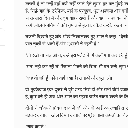
करती हैं तो उन्हें वहाँ क्यों नहीं जाने देते तुम? हर बार मुंब
हैं...सिर्फ़ यहाँ के ट्रैफिक, यहाँ के प्रदूषण, धूल-धक्कड़ और गर
सारा-सारा दिन मैं और तुम बाहर रहते हैं और वह घर पर क्या 
रहेंगी, बोलने-बतियाने को। तुम उन्हें बुलाकर क़ैद करके रखना च
तर्जनी दिखाते हुए और आँखें निकालकर हुए अमर ने कहा -‘देखो अरू! वो
पास ख़ुशी से आती हैं और ़ख़ुशी से रहती हैं।’
‘तो रखो न। सड़ाओ न, उन्हें इस फ्लैट में। मैं कहाँ मना कर रही हूँ
‘मना नहीं कर रही तो शिमला भेजने की चिंता भी मत करो, तुम। 
‘कह तो रही हूँ। फोन यहाँ रखा है। लगाओ और बुला लो।’
दो मुक्केबाज़ एक-दूसरे से बुरी तरह भिड़ें हों और तभी घंटी
है, कुछ वैसे ही अरु और अमर का पहला राउंड ख़तम करने के लि
दोनों ने चौकन्ने होकर दरवाज़े की ओर से आई अप्रत्याशित
बढ़कर दरवाज़ा खोल दिया। दरवाज़े पर प्रेस वाला कपड़ों का थै
‘साब कपड़े!’