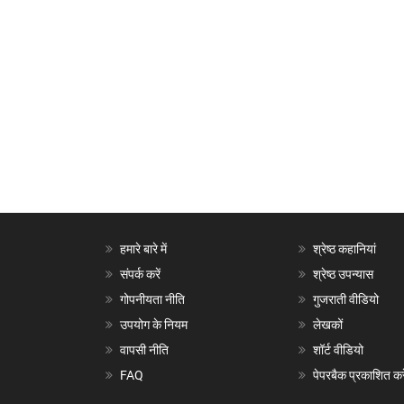
हमारे बारे में
श्रेष्ठ कहानियां
संपर्क करें
श्रेष्ठ उपन्यास
गोपनीयता नीति
गुजराती वीडियो
उपयोग के नियम
लेखकों
वापसी नीति
शॉर्ट वीडियो
FAQ
पेपरबैक प्रकाशित करे