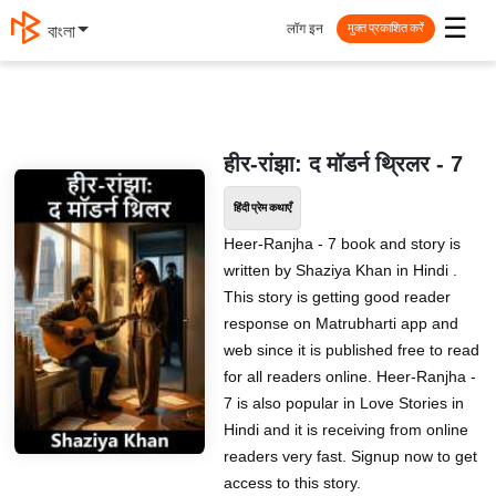
☰
लॉग इन
বাংলা
मुक्त प्रकाशित करें
हीर-रांझा: द मॉडर्न थ्रिलर - 7
हिंदी प्रेम कथाएँ
Heer-Ranjha - 7 book and story is
written by Shaziya Khan in Hindi .
This story is getting good reader
response on Matrubharti app and
web since it is published free to read
for all readers online. Heer-Ranjha -
7 is also popular in Love Stories in
Hindi and it is receiving from online
readers very fast. Signup now to get
access to this story.