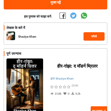
मुफ्त पढ़ें
इस पुस्तक को साझा करें:
लेखक के बारे में
फॉलो
Shaziya Khan
पूर्ण उपन्यास
हीर-रांझा: द मॉडर्न थ्रिलर
द्वारा Shaziya Khan
(524)
23.8k
0
9.2k