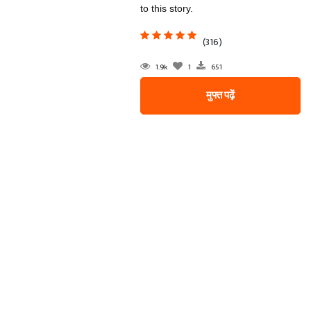
to this story.
(316)
1.9k
1
651
मुफ्त पढ़ें