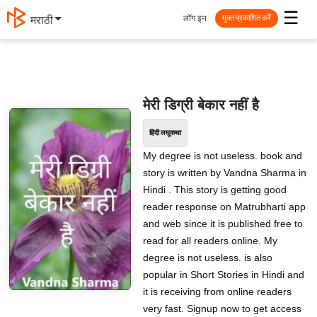
☰
लॉग इन
मराठी
मुक्त प्रकाशित करें
मेरी डिग्री बेकार नहीं है
हिंदी लघुकथा
My degree is not useless. book and
story is written by Vandna Sharma in
Hindi . This story is getting good
reader response on Matrubharti app
and web since it is published free to
read for all readers online. My
degree is not useless. is also
popular in Short Stories in Hindi and
it is receiving from online readers
very fast. Signup now to get access