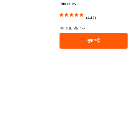
this story.
(447)
3.2k
1.4k
मुफ्त पढ़ें