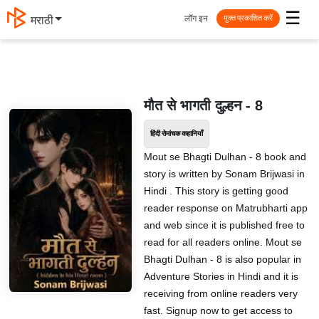
☰
लॉग इन
मराठी
मुक्त प्रकाशित करें
मौत से भागती दुल्हन - 8
हिंदी रोमांचक कहानियाँ
Mout se Bhagti Dulhan - 8 book and
story is written by Sonam Brijwasi in
Hindi . This story is getting good
reader response on Matrubharti app
and web since it is published free to
read for all readers online. Mout se
Bhagti Dulhan - 8 is also popular in
Adventure Stories in Hindi and it is
receiving from online readers very
fast. Signup now to get access to