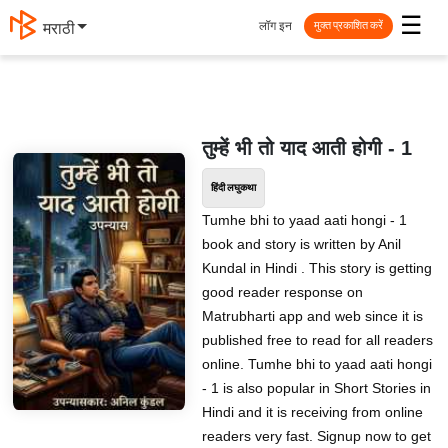
☰
लॉग इन
मराठी
मुक्त प्रकाशित करें
तुम्हें भी तो याद आती होगी - 1
हिंदी लघुकथा
Tumhe bhi to yaad aati hongi - 1
book and story is written by Anil
Kundal in Hindi . This story is getting
good reader response on
Matrubharti app and web since it is
published free to read for all readers
online. Tumhe bhi to yaad aati hongi
- 1 is also popular in Short Stories in
Hindi and it is receiving from online
readers very fast. Signup now to get