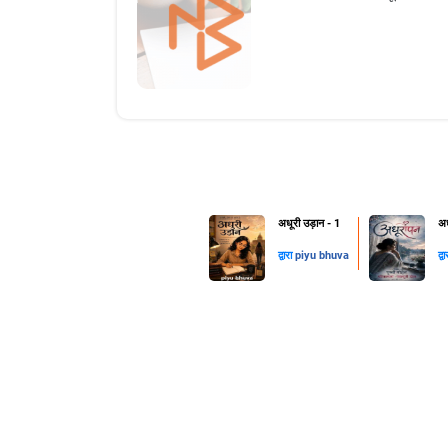
अधूरी उड़ान - 1
अध
द्वारा
piyu bhuva
द्व