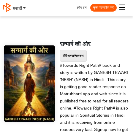
☰
लॉग इन
मराठी
मुक्त प्रकाशित करें
सन्मार्ग की ओर
हिंदी आध्यात्मिक कथा
#Towards Right Path# book and
story is written by GANESH TEWARI
'NESH' (NASH) in Hindi . This story
is getting good reader response on
Matrubharti app and web since it is
published free to read for all readers
online. #Towards Right Path# is also
popular in Spiritual Stories in Hindi
and it is receiving from online
readers very fast. Signup now to get