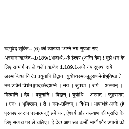
ऋगुवेद सूक्ति-- (6) की व्याख्या "अग्ने नय सुपथा राए
अस्मान"ऋग्वेद--1/189/1भावार्थ,--हे ईश्वर (अग्नि देव) ! मुझे धन के
लिए सन्मार्ग पर ले चलें।ऋग्वेद 1.189.1अग्ने नय सुपथा राये
अस्मान्विश्वानि देव वयुनानि विद्वान्।युयोध्यस्मज्जुहुराणमेनोभूयिष्ठां ते
नम-उक्तिं विधेम॥पदच्छेदअग्ने । नय । सुपथा । राये । अस्मान् ।
विश्वानि । देव । वयुनानि । विद्वान् । युयोधि । अस्मत् । जुहुराणम्
। एनः । भूयिष्ठाम् । ते । नमः-उक्तिम् । विधेम ॥भावार्थहे अग्ने! (हे
प्रकाशस्वरूप परमात्मन्!) हमें धन, ऐश्वर्य और कल्याण की प्राप्ति के
लिए सत्पथ पर ले चलिए। हे देव! आप सब कर्मों, मार्गों और उपायों को