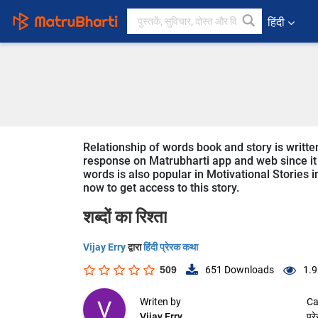
हिंदी
Relationship of words book and story is written
response on Matrubharti app and web since it i
words is also popular in Motivational Stories i
now to get access to this story.
शब्दों का रिश्ता
Vijay Erry
द्वारा
हिंदी प्रेरक कथा
509
651
Downloads
1.9
Writen by
Ca
Vijay Erry
प्