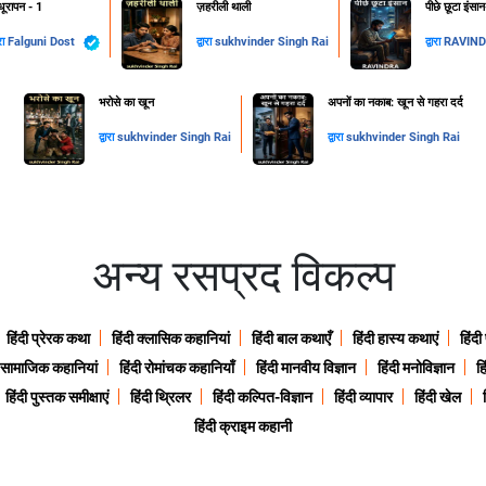
ूरापन - 1
ज़हरीली थाली
पीछे छूटा इंसा
ारा
Falguni Dost
द्वारा
sukhvinder Singh Rai
द्वारा
RAVIN
​भरोसे का खून
अपनों का नकाब: खून से गहरा दर्द
द्वारा
sukhvinder Singh Rai
द्वारा
sukhvinder Singh Rai
अन्य रसप्रद विकल्प
हिंदी प्रेरक कथा
हिंदी क्लासिक कहानियां
हिंदी बाल कथाएँ
हिंदी हास्य कथाएं
हिंदी
ी सामाजिक कहानियां
हिंदी रोमांचक कहानियाँ
हिंदी मानवीय विज्ञान
हिंदी मनोविज्ञान
हि
हिंदी पुस्तक समीक्षाएं
हिंदी थ्रिलर
हिंदी कल्पित-विज्ञान
हिंदी व्यापार
हिंदी खेल
हिंदी क्राइम कहानी