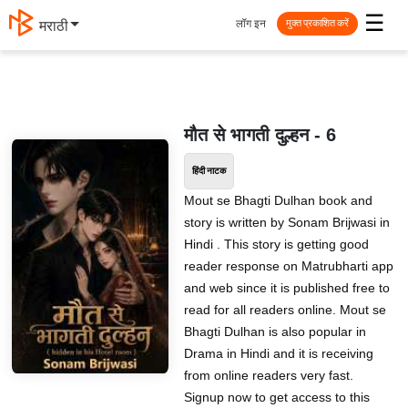
☰
लॉग इन
मराठी
मुक्त प्रकाशित करें
मौत से भागती दुल्हन - 6
हिंदी नाटक
Mout se Bhagti Dulhan book and
story is written by Sonam Brijwasi in
Hindi . This story is getting good
reader response on Matrubharti app
and web since it is published free to
read for all readers online. Mout se
Bhagti Dulhan is also popular in
Drama in Hindi and it is receiving
from online readers very fast.
Signup now to get access to this