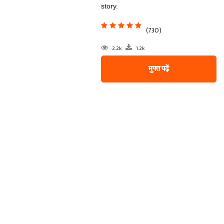
story.
(730)
2.2k
1.2k
मुफ्त पढ़ें