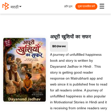
☰
लॉग इन
मराठी
मुक्त प्रकाशित करें
अधूरी खुशियों का सफर
हिंदी प्रेरक कथा
A journey of unfulfilled happiness
book and story is written by
Dayanand Jadhav in Hindi . This
story is getting good reader
response on Matrubharti app and
web since it is published free to read
for all readers online. A journey of
unfulfilled happiness is also popular
in Motivational Stories in Hindi and it
is receiving from online readers very