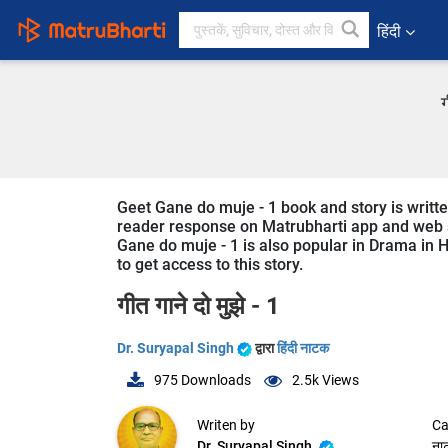
हिंदी
ग
Geet Gane do muje - 1 book and story is written
reader response on Matrubharti app and web sin
Gane do muje - 1 is also popular in Drama in H
to get access to this story.
गीत गाने दो मुझे - 1
Dr. Suryapal Singh
द्वारा
हिंदी नाटक
975
Downloads
2.5k
Views
Writen by
Ca
Dr. Suryapal Singh
ना