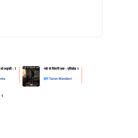
ट:वो लड़की - 1
नशे से जिंदगी तक - एपिसोड 1
anta
द्वारा
Tarun Mandavi
- 1