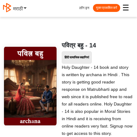
☰
लॉग इन
मराठी
मुक्त प्रकाशित करें
पवित्र बहु - 14
हिंदी सामाजिक कहानियां
Holy Daughter - 14 book and story
is written by archana in Hindi . This
story is getting good reader
response on Matrubharti app and
web since it is published free to read
for all readers online. Holy Daughter
- 14 is also popular in Moral Stories
in Hindi and it is receiving from
online readers very fast. Signup now
to get access to this story.