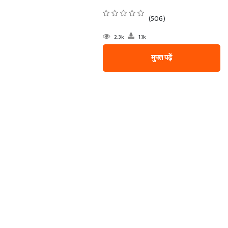
(506)
2.3k
1.1k
मुफ्त पढ़ें