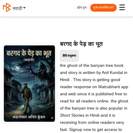
☰
लॉग इन
मराठी
मुक्त प्रकाशित करें
बरगद के पेड़ का भूत
हिंदी लघुकथा
the ghost of the banyan tree book
and story is written by Anil Kundal in
Hindi . This story is getting good
reader response on Matrubharti app
and web since it is published free to
read for all readers online. the ghost
of the banyan tree is also popular in
Short Stories in Hindi and it is
receiving from online readers very
fast. Signup now to get access to