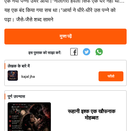
एक नया पन्ना उभर आया।“नीलगिरी हवेली सिर्फ एक घर नहीं थी…
यह एक बंद किया गया सच था।”आर्या ने धीरे-धीरे उस पन्ने को
पढ़ा। जैसे-जैसे शब्द सामने
मुफ्त पढ़ें
इस पुस्तक को साझा करें:
लेखक के बारे में
फॉलो
kajal jha
पूर्ण उपन्यास
रूहानी इश्क एक खौफनाक
मोहब्बत