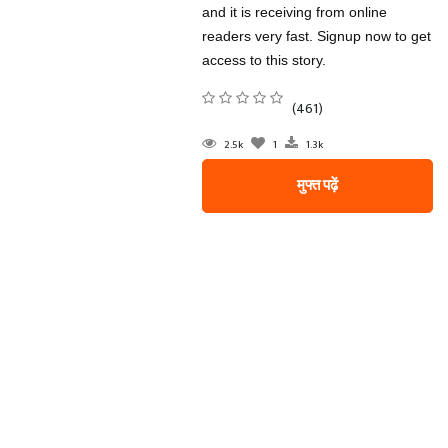
and it is receiving from online
readers very fast. Signup now to get
access to this story.
(461)
2.5k
1
1.3k
मुफ्त पढ़ें