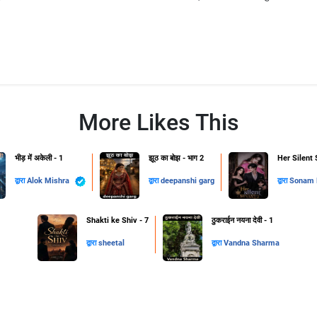
More Likes This
भीड़ में अकेली - 1
झूठ का बोझ - भाग 2
Her Silent 
द्वारा
Alok Mishra
द्वारा
deepanshi garg
द्वारा
Sonam B
Shakti ke Shiv - 7
ठुकराईन नयना देवी - 1
द्वारा
sheetal
द्वारा
Vandna Sharma