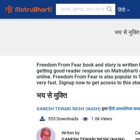
हिंदी
भय से मुक्
Freedom From Fear book and story is written 
getting good reader response on Matrubharti ap
online. Freedom From Fear is also popular in Sp
very fast. Signup now to get access to this sto
भय से मुक्ति
GANESH TEWARI 'NESH' (NASH)
द्वारा
हिंदी आध्यात्मिक कथा
555
Downloads
1.6k
Views
Writen by
Ca
GANESH TEWARI 'NESH' (NASH)
आध