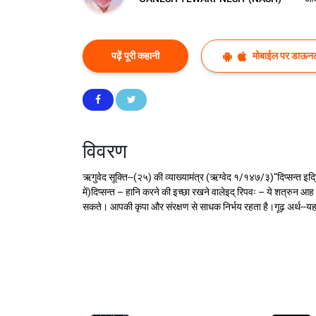
पढ़ें पूरी कहानी
मोबाईल पर डाऊनल
विवरण
ऋगुवेद सूक्ति--(२५) की व्याख्यामंत्र (ऋग्वेद १/१४७/३)“दिप्सन्त इद्रि
में)दिप्सन्त – हानि करने की इच्छा रखने वालेइद् रिपवः – ये शत्रुन आह
सकते। आपकी कृपा और संरक्षण से साधक निर्भय रहता है।गूढ़ अर्थ--य