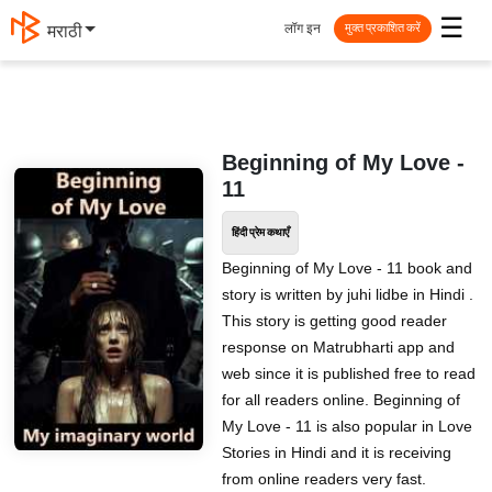
☰
लॉग इन
मराठी
मुक्त प्रकाशित करें
Beginning of My Love -
11
हिंदी प्रेम कथाएँ
Beginning of My Love - 11 book and
story is written by juhi lidbe in Hindi .
This story is getting good reader
response on Matrubharti app and
web since it is published free to read
for all readers online. Beginning of
My Love - 11 is also popular in Love
Stories in Hindi and it is receiving
from online readers very fast.