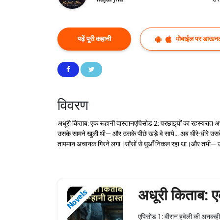
पढ़ें पूरी कहानी
मोबाईल पर डाऊनल
विवरण
अधूरी किताब: एक रूहानी दास्तानएपिसोड 2: परछाइयों का रहस्यरात अभी 
उसके सामने खुली थी— और उसके पीछे खड़े वे साये… अब धीरे-धीरे उ
तापमान अचानक गिरने लगा।साँसों से धुआँ निकल रहा था।और तभी— 
अधूरी किताब: ए
Novels
एपिसोड 1: वीरान हवेली की अनकह