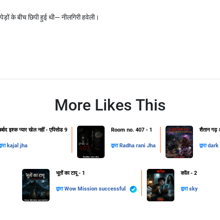
पेड़ों के बीच छिपी हुई थी— नीलगिरी हवेली।
More Likes This
बर्बाद इश्क प्यार खेल नहीं - एपिसोड 9
Room no. 407 - 1
शैतान गढ़ अ
्वारा
kajal jha
द्वारा
Radha rani Jha
द्वारा
dark 
भूतों का टापू - 1
कॉल - 2
द्वारा
Wow Mission successful
द्वारा
sky