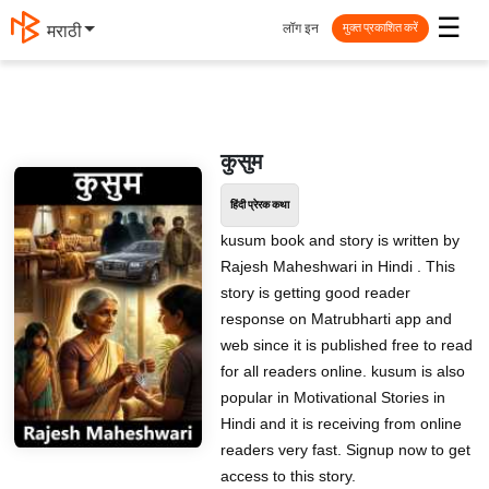
☰
लॉग इन
मराठी
मुक्त प्रकाशित करें
कुसुम
हिंदी प्रेरक कथा
kusum book and story is written by
Rajesh Maheshwari in Hindi . This
story is getting good reader
response on Matrubharti app and
web since it is published free to read
for all readers online. kusum is also
popular in Motivational Stories in
Hindi and it is receiving from online
readers very fast. Signup now to get
access to this story.