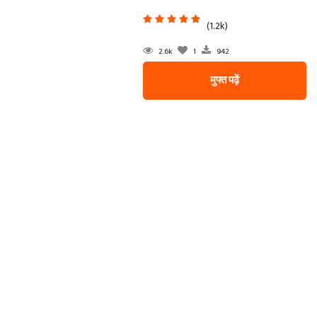
(1.2k)
2.6k
1
942
मुफ्त पढ़ें