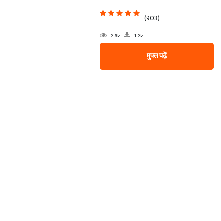
(903)
2.8k
1.2k
मुफ्त पढ़ें