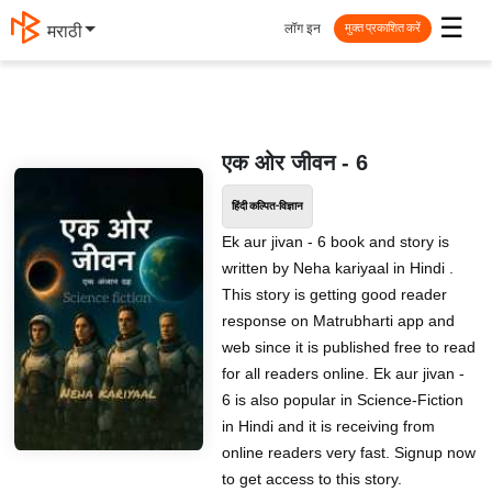
☰
लॉग इन
मराठी
मुक्त प्रकाशित करें
एक ओर जीवन - 6
हिंदी कल्पित-विज्ञान
Ek aur jivan - 6 book and story is
written by Neha kariyaal in Hindi .
This story is getting good reader
response on Matrubharti app and
web since it is published free to read
for all readers online. Ek aur jivan -
6 is also popular in Science-Fiction
in Hindi and it is receiving from
online readers very fast. Signup now
to get access to this story.