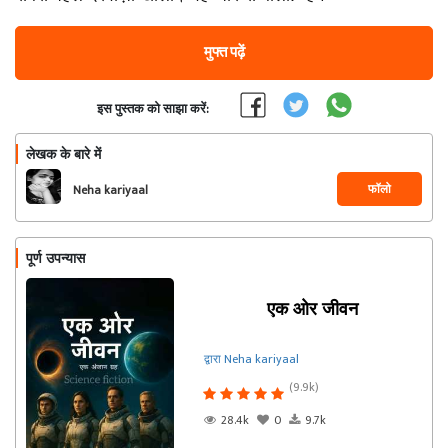
मुफ्त पढ़ें
इस पुस्तक को साझा करें:
लेखक के बारे में
फॉलो
Neha kariyaal
पूर्ण उपन्यास
एक ओर जीवन
द्वारा Neha kariyaal
(9.9k)
28.4k
0
9.7k