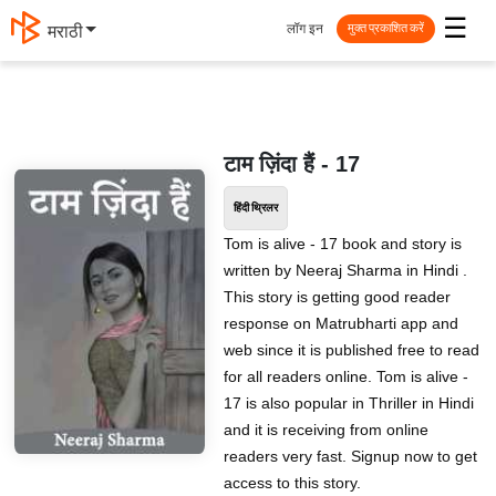
☰
लॉग इन
मराठी
मुक्त प्रकाशित करें
टाम ज़िंदा हैं - 17
हिंदी थ्रिलर
Tom is alive - 17 book and story is
written by Neeraj Sharma in Hindi .
This story is getting good reader
response on Matrubharti app and
web since it is published free to read
for all readers online. Tom is alive -
17 is also popular in Thriller in Hindi
and it is receiving from online
readers very fast. Signup now to get
access to this story.