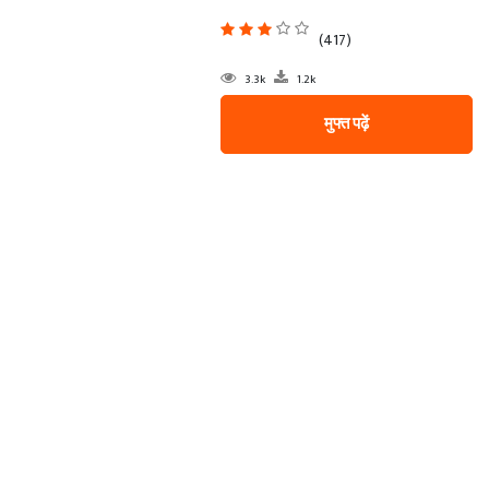
(417)
3.3k
1.2k
मुफ्त पढ़ें