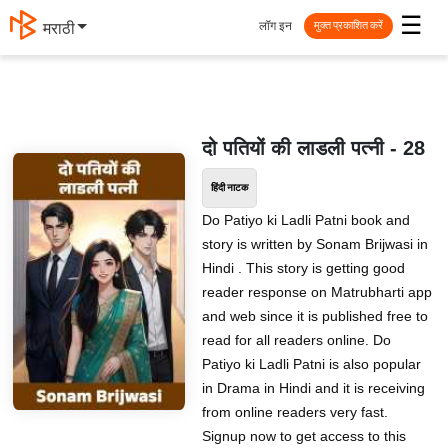
☰
लॉग इन
मराठी
मुक्त प्रकाशित करें
दो पतियों की लाडली पत्नी - 28
हिंदी नाटक
Do Patiyo ki Ladli Patni book and
story is written by Sonam Brijwasi in
Hindi . This story is getting good
reader response on Matrubharti app
and web since it is published free to
read for all readers online. Do
Patiyo ki Ladli Patni is also popular
in Drama in Hindi and it is receiving
from online readers very fast.
Signup now to get access to this