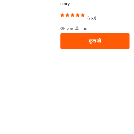
story.
(263)
2.4k
1.3k
मुफ्त पढ़ें