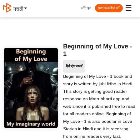
☰
लॉग इन
मराठी
मुक्त प्रकाशित करें
Beginning of My Love -
1
हिंदी प्रेम कथाएँ
Beginning of My Love - 1 book and
story is written by juhi lidbe in Hindi .
This story is getting good reader
response on Matrubharti app and
web since it is published free to read
for all readers online. Beginning of
My Love - 1 is also popular in Love
Stories in Hindi and it is receiving
from online readers very fast.