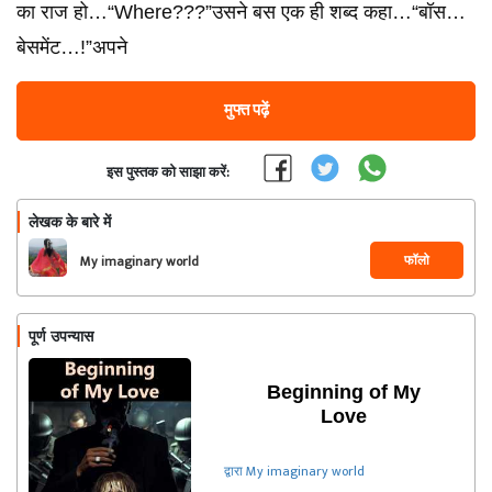
का राज हो…“Where???”उसने बस एक ही शब्द कहा…“बॉस…
बेसमेंट…!”अपने
मुफ्त पढ़ें
इस पुस्तक को साझा करें:
लेखक के बारे में
फॉलो
My imaginary world
पूर्ण उपन्यास
Beginning of My
Love
द्वारा My imaginary world