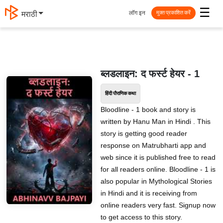
☰
लॉग इन
मराठी
मुक्त प्रकाशित करें
ब्लडलाइन: द फर्स्ट हेयर - 1
हिंदी पौराणिक कथा
Bloodline - 1 book and story is
written by Hanu Man in Hindi . This
story is getting good reader
response on Matrubharti app and
web since it is published free to read
for all readers online. Bloodline - 1 is
also popular in Mythological Stories
in Hindi and it is receiving from
online readers very fast. Signup now
to get access to this story.