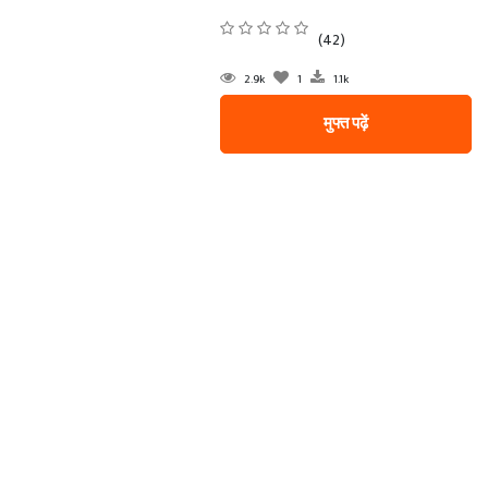
(42)
2.9k
1
1.1k
मुफ्त पढ़ें