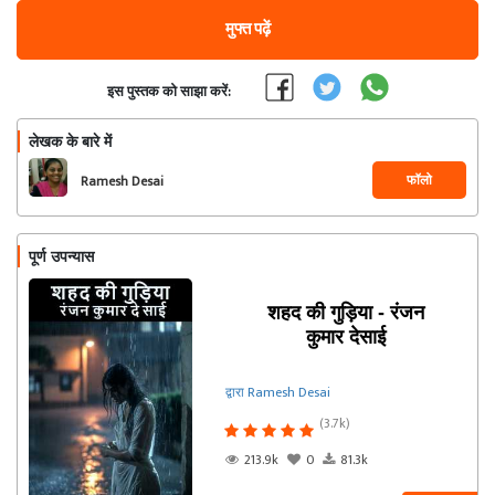
मुफ्त पढ़ें
इस पुस्तक को साझा करें:
लेखक के बारे में
फॉलो
Ramesh Desai
पूर्ण उपन्यास
शहद की गुड़िया - रंजन
कुमार देसाई
द्वारा Ramesh Desai
(3.7k)
213.9k
0
81.3k