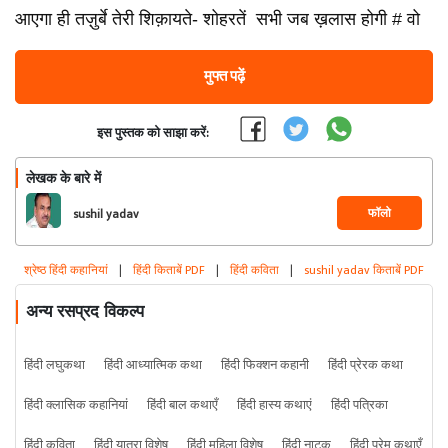
आएगा ही तज़ुर्बे तेरी शिक़ायते- शोहरतें सभी जब ख़लास होगी # वो
मुफ्त पढ़ें
इस पुस्तक को साझा करें:
लेखक के बारे में
फॉलो
sushil yadav
श्रेष्ठ हिंदी कहानियां
|
हिंदी किताबें PDF
|
हिंदी कविता
|
sushil yadav किताबें PDF
अन्य रसप्रद विकल्प
हिंदी लघुकथा
हिंदी आध्यात्मिक कथा
हिंदी फिक्शन कहानी
हिंदी प्रेरक कथा
हिंदी क्लासिक कहानियां
हिंदी बाल कथाएँ
हिंदी हास्य कथाएं
हिंदी पत्रिका
हिंदी कविता
हिंदी यात्रा विशेष
हिंदी महिला विशेष
हिंदी नाटक
हिंदी प्रेम कथाएँ