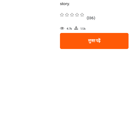
story.
(336)
4.7k
1.5k
मुफ्त पढ़ें