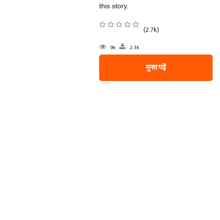
this story.
(2.7k)
9k
2.3k
मुफ्त पढ़ें