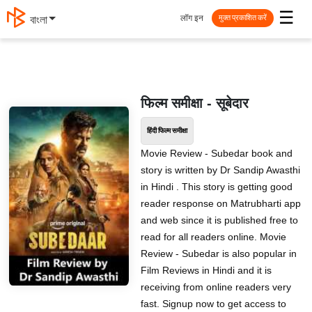
☰
लॉग इन
বাংলা
मुक्त प्रकाशित करें
फिल्म समीक्षा - सूबेदार
हिंदी फिल्म समीक्षा
Movie Review - Subedar book and
story is written by Dr Sandip Awasthi
in Hindi . This story is getting good
reader response on Matrubharti app
and web since it is published free to
read for all readers online. Movie
Review - Subedar is also popular in
Film Reviews in Hindi and it is
receiving from online readers very
fast. Signup now to get access to