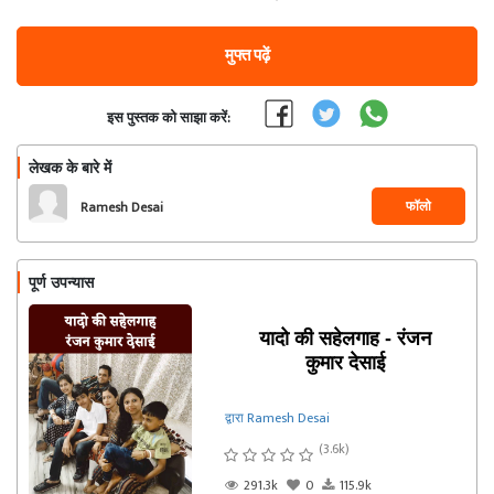
मुफ्त पढ़ें
इस पुस्तक को साझा करें:
लेखक के बारे में
फॉलो
Ramesh Desai
पूर्ण उपन्यास
यादो की सहेलगाह - रंजन
कुमार देसाई
द्वारा Ramesh Desai
(3.6k)
291.3k
0
115.9k