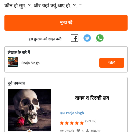
कौन हो तुम..?..और यहां क्यूं आए हो..?..""
मुफ्त पढ़ें
इस पुस्तक को साझा करें:
लेखक के बारे में
फॉलो
Pooja Singh
पूर्ण उपन्यास
दानव द रिस्की लव
द्वारा Pooja Singh
(521.8k)
765.5k
6
368.9k