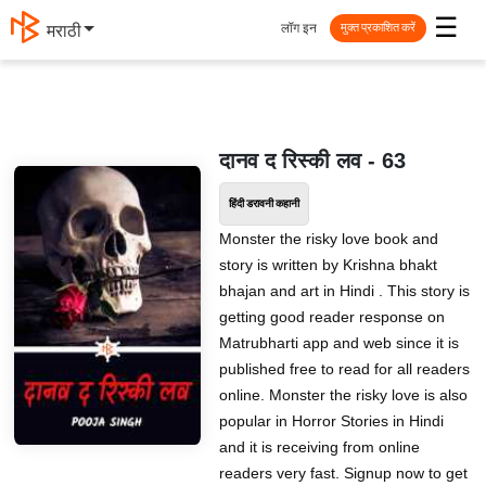
☰
लॉग इन
मराठी
मुक्त प्रकाशित करें
दानव द रिस्की लव - 63
हिंदी डरावनी कहानी
Monster the risky love book and
story is written by Krishna bhakt
bhajan and art in Hindi . This story is
getting good reader response on
Matrubharti app and web since it is
published free to read for all readers
online. Monster the risky love is also
popular in Horror Stories in Hindi
and it is receiving from online
readers very fast. Signup now to get