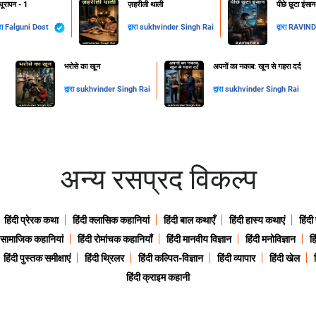
ूरापन - 1
ज़हरीली थाली
पीछे छूटा इंसा
ारा
Falguni Dost
द्वारा
sukhvinder Singh Rai
द्वारा
RAVIN
​भरोसे का खून
अपनों का नकाब: खून से गहरा दर्द
द्वारा
sukhvinder Singh Rai
द्वारा
sukhvinder Singh Rai
अन्य रसप्रद विकल्प
हिंदी प्रेरक कथा
हिंदी क्लासिक कहानियां
हिंदी बाल कथाएँ
हिंदी हास्य कथाएं
हिंदी
ी सामाजिक कहानियां
हिंदी रोमांचक कहानियाँ
हिंदी मानवीय विज्ञान
हिंदी मनोविज्ञान
हि
हिंदी पुस्तक समीक्षाएं
हिंदी थ्रिलर
हिंदी कल्पित-विज्ञान
हिंदी व्यापार
हिंदी खेल
हिंदी क्राइम कहानी