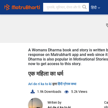
हिंदी
ए
A Womans Dharma book and story is written by A
response on Matrubharti app and web since it 
Dharma is also popular in Motivational Stories 
now to get access to this story.
एक महिला का धर्म
Ari de ri ka to ki
द्वारा
हिंदी प्रेरक कथा
1.9k
Downloads
5.2k
Views
Writen by
Ca
Ari de ri ka to ki
प्