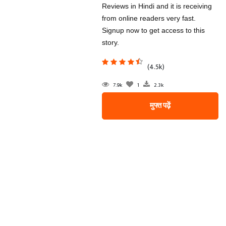
Reviews in Hindi and it is receiving
from online readers very fast.
Signup now to get access to this
story.
(4.5k)
7.9k
1
2.3k
मुफ्त पढ़ें