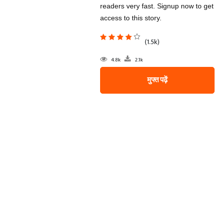
readers very fast. Signup now to get
access to this story.
(1.5k)
4.8k
2.1k
मुफ्त पढ़ें