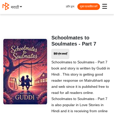
☰
लॉग इन
मराठी
मुक्त प्रकाशित करें
Schoolmates to
Soulmates - Part 7
हिंदी प्रेम कथाएँ
Schoolmates to Soulmates - Part 7
book and story is written by Guddi in
Hindi . This story is getting good
reader response on Matrubharti app
and web since it is published free to
read for all readers online.
Schoolmates to Soulmates - Part 7
is also popular in Love Stories in
Hindi and it is receiving from online