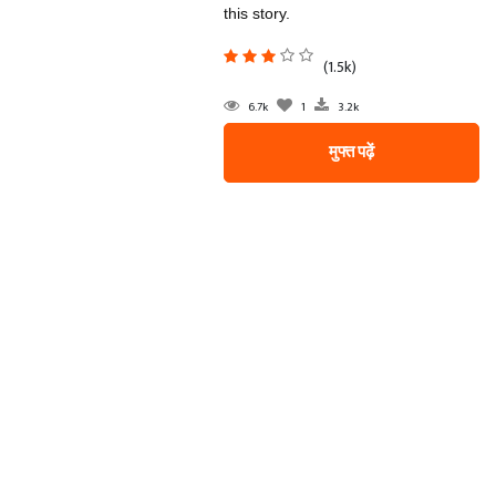
this story.
(1.5k)
6.7k
1
3.2k
मुफ्त पढ़ें