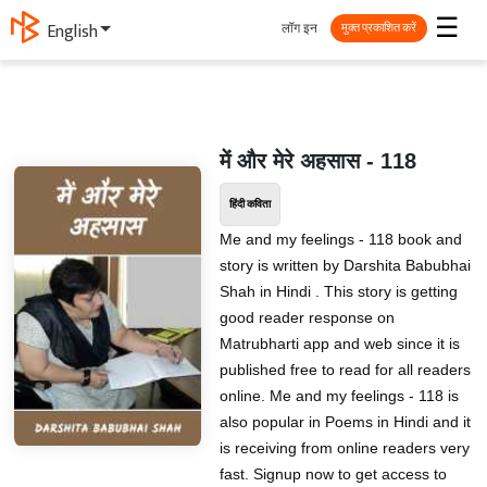
☰
लॉग इन
English
मुक्त प्रकाशित करें
में और मेरे अहसास - 118
हिंदी कविता
Me and my feelings - 118 book and
story is written by Darshita Babubhai
Shah in Hindi . This story is getting
good reader response on
Matrubharti app and web since it is
published free to read for all readers
online. Me and my feelings - 118 is
also popular in Poems in Hindi and it
is receiving from online readers very
fast. Signup now to get access to