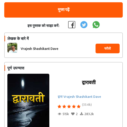
मुफ्त पढ़ें
इस पुस्तक को साझा करें:
लेखक के बारे में
फॉलो
Vrajesh Shashikant Dave
पूर्ण उपन्यास
द्वारावती
द्वारा Vrajesh Shashikant Dave
(33.4k)
515k
2
283.2k