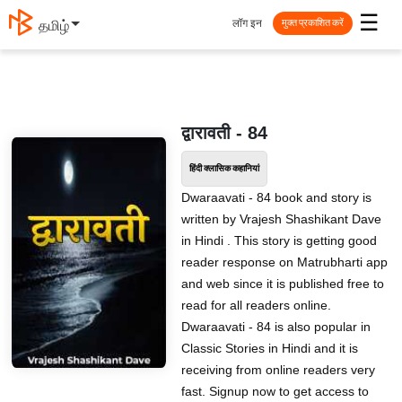
☰
लॉग इन
தமிழ்
मुक्त प्रकाशित करें
द्वारावती - 84
हिंदी क्लासिक कहानियां
Dwaraavati - 84 book and story is
written by Vrajesh Shashikant Dave
in Hindi . This story is getting good
reader response on Matrubharti app
and web since it is published free to
read for all readers online.
Dwaraavati - 84 is also popular in
Classic Stories in Hindi and it is
receiving from online readers very
fast. Signup now to get access to