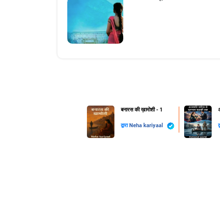
बनारस की ख़ामोशी - 1
द्वारा
Neha kariyaal
द