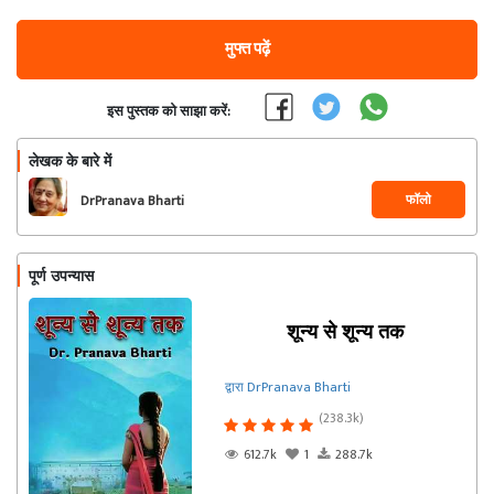
मुफ्त पढ़ें
इस पुस्तक को साझा करें:
लेखक के बारे में
फॉलो
DrPranava Bharti
पूर्ण उपन्यास
शून्य से शून्य तक
द्वारा DrPranava Bharti
(238.3k)
612.7k
1
288.7k