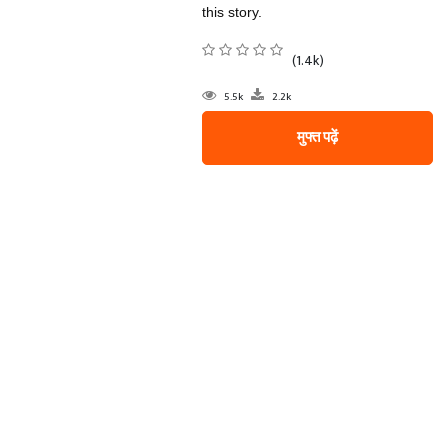
this story.
(1.4k)
5.5k
2.2k
मुफ्त पढ़ें