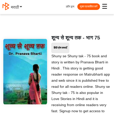
☰
लॉग इन
मराठी
मुक्त प्रकाशित करें
शून्य से शून्य तक - भाग 75
हिंदी प्रेम कथाएँ
Shuny se Shuny tak - 75 book and
story is written by Pranava Bharti in
Hindi . This story is getting good
reader response on Matrubharti app
and web since it is published free to
read for all readers online. Shuny se
Shuny tak - 75 is also popular in
Love Stories in Hindi and it is
receiving from online readers very
fast. Signup now to get access to