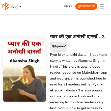
☰
लॉग इन
मराठी
मुक्त प्रकाशित करें
प्यार की एक अनोखी दास्ताँ - 3
हिंदी प्रेम कथाएँ
Pyar ki ek anokhi dasta - 3 book and
story is written by Akansha Singh in
Hindi . This story is getting good
reader response on Matrubharti app
and web since it is published free to
read for all readers online. Pyar ki
ek anokhi dasta - 3 is also popular
in Love Stories in Hindi and it is
receiving from online readers very
fast. Signup now to get access to