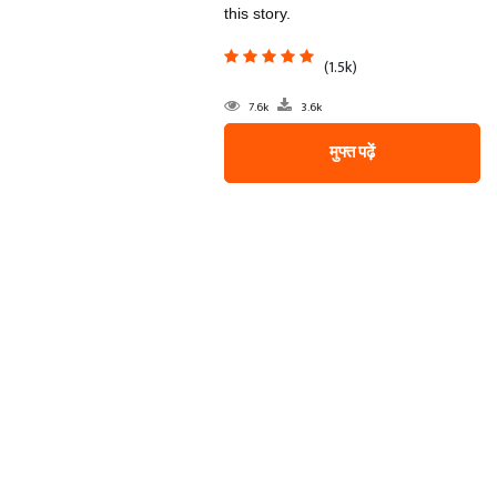
this story.
(1.5k)
7.6k
3.6k
मुफ्त पढ़ें