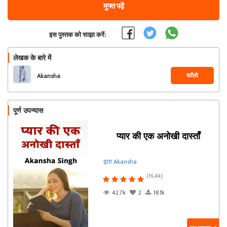
मुफ्त पढ़ें
इस पुस्तक को साझा करें:
लेखक के बारे में
फॉलो
Akansha
पूर्ण उपन्यास
प्यार की एक अनोखी दास्ताँ
द्वारा Akansha
(16.4k)
42.7k
2
18.1k