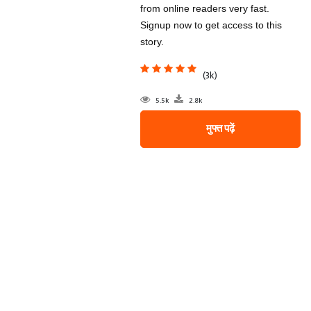
from online readers very fast.
Signup now to get access to this
story.
(3k)
5.5k
2.8k
मुफ्त पढ़ें