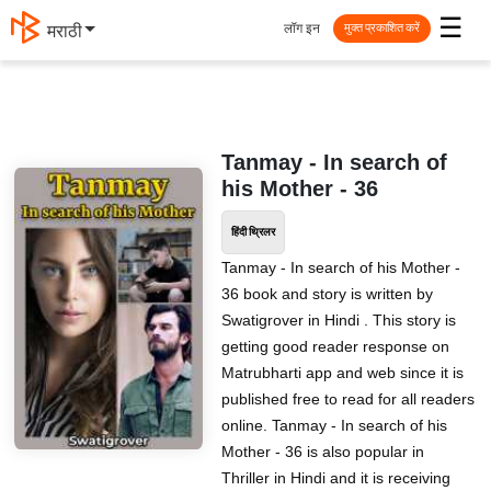
☰
लॉग इन
मराठी
मुक्त प्रकाशित करें
Tanmay - In search of
his Mother - 36
हिंदी थ्रिलर
Tanmay - In search of his Mother -
36 book and story is written by
Swatigrover in Hindi . This story is
getting good reader response on
Matrubharti app and web since it is
published free to read for all readers
online. Tanmay - In search of his
Mother - 36 is also popular in
Thriller in Hindi and it is receiving