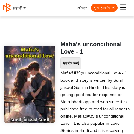
☰
लॉग इन
मराठी
मुक्त प्रकाशित करें
Mafia's unconditional
Love - 1
हिंदी प्रेम कथाएँ
Mafia&#39;s unconditional Love - 1
book and story is written by Sunil
jaiswal Sunil in Hindi . This story is
getting good reader response on
Matrubharti app and web since it is
published free to read for all readers
online. Mafia&#39;s unconditional
Love - 1 is also popular in Love
Stories in Hindi and it is receiving