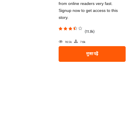
from online readers very fast.
Signup now to get access to this
story.
(11.3k)
16.5k
7.6k
मुफ्त पढ़ें