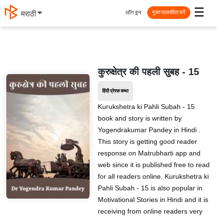
☰
लॉग इन
मराठी
मुक्त प्रकाशित करें
कुरुक्षेत्र की पहली सुबह - 15
हिंदी प्रेरक कथा
Kurukshetra ki Pahli Subah - 15
book and story is written by
Yogendrakumar Pandey in Hindi .
This story is getting good reader
response on Matrubharti app and
web since it is published free to read
for all readers online. Kurukshetra ki
Pahli Subah - 15 is also popular in
Motivational Stories in Hindi and it is
receiving from online readers very